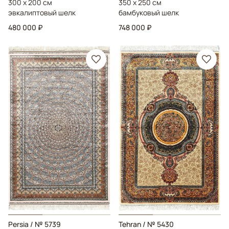
300 x 200 см
350 x 250 см
эвкалиптовый шелк
бамбуковый шелк
480 000 ₽
748 000 ₽
Persia
/ № 5739
Tehran
/ № 5430