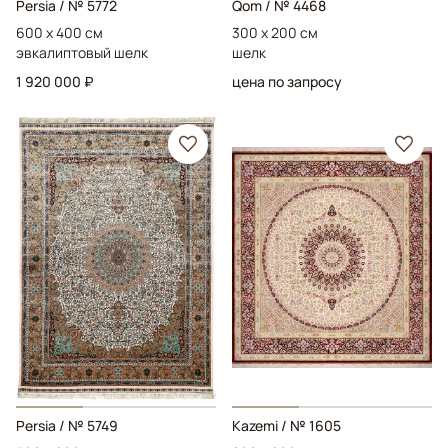
Persia
/ № 5772
Qom
/ № 4468
600 x 400 см
300 x 200 см
эвкалиптовый шелк
шелк
1 920 000 ₽
цена по запросу
Persia
/ № 5749
Kazemi
/ № 1605