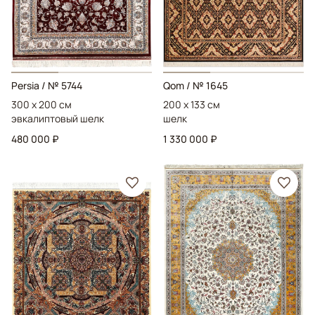
Persia
/ № 5744
Qom
/ № 1645
300 x 200 см
200 x 133 см
эвкалиптовый шелк
шелк
480 000 ₽
1 330 000 ₽