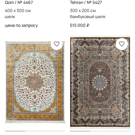
Qom
/ № 4467
Tehran
/ № 5427
400 x 300 см
300 x 200 см
шелк
бамбуковый шелк
цена по запросу
515 000 ₽