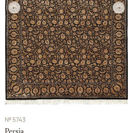
←
→
№ 5743
Persia