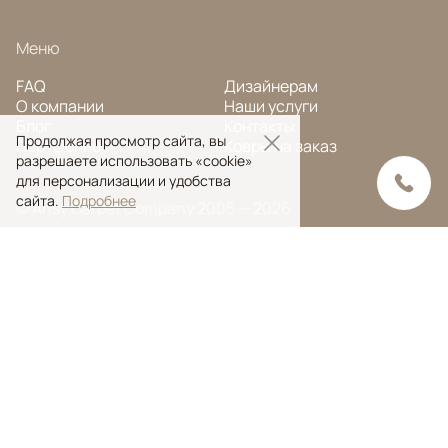
Меню
FAQ
Дизайнерам
О компании
Наши услуги
Блог
Контакты
Продолжая просмотр сайта, вы
Портфолио
Ковры на заказ
разрешаете использовать «cookie»
для персонализации и удобства
сайта.
Подробнее
© Ansy Carpet Company 2005 — 2026
Политика конфиденциальности
Поиск ковра
Поиск