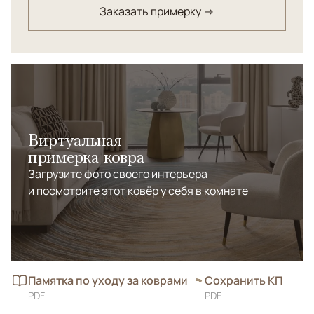
Заказать примерку →
узора. Важную роль играет ручной труд: бахрома и
окантовка выполняются вручную из натурального
шёлка. Завершает процесс профессиональная ручная
мойка, раскрывающая глубину красок. Коллекция
сочетает технологичность и традиционное
мастерство персидских ремесленников.
Виртуальная
примерка ковра
Загрузите фото своего интерьера
и посмотрите этот ковёр у себя в комнате
Памятка по уходу за коврами
Сохранить КП
PDF
PDF