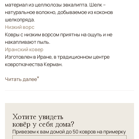
материал из целлюлозы эвкалипта. Шелк –
натуральное волокно, добываемое из коконов
шелкопряда.
Низкий ворс
Ковры с низким ворсом приятны на ощупь и не
накапливают пыль.
Иранский ковер
Изготовлен в Иране, в традиционном центре
ковроткачества Керман.
Стиль
Читать далее
Классические
Цвета
Золотой, Черный/Темносиний
Узоры
Растительный
Эта коллекция персидских ковров изготовлена в
Хотите увидеть
Иране, в традиционном центре ковроткачества
ковёр у себя дома?
Керман. Производство осуществляется на
современном высокотехнологичном станке, что
Привезем к вам домой до 50 ковров на примерку
обеспечивает повышенную плотность и точность