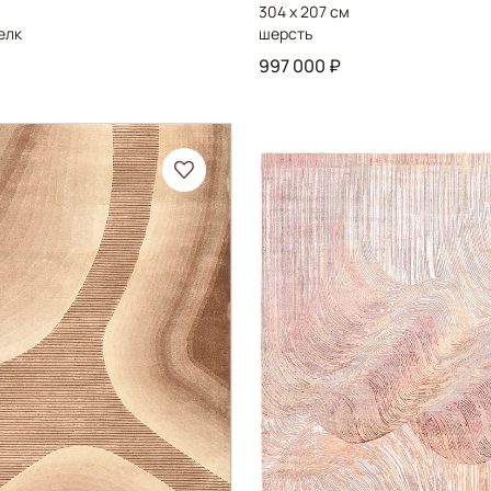
304 x 207 см
елк
шерсть
997 000 ₽