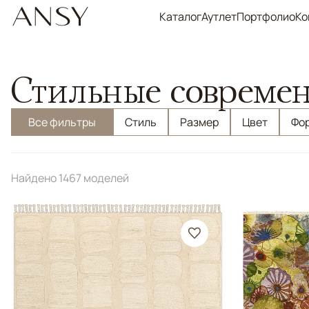
Каталог
Аутлет
Портфолио
Ко
Стильные совреме
Все фильтры
Стиль
Размер
Цвет
Фо
Найдено 1467 моделей