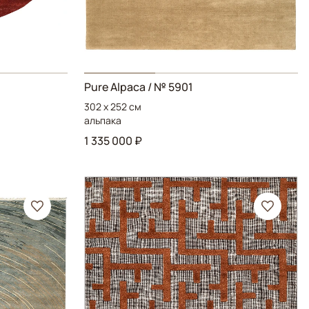
Pure Alpaca
/ № 5901
302 x 252 см
альпака
1 335 000 ₽