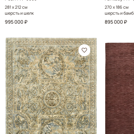
281 x 212 см
270 x 186 см
шерсть и шелк
шерсть и бамб
995 000 ₽
895 000 ₽