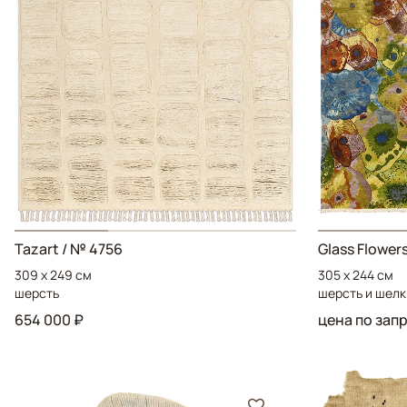
Tazart
/ № 4756
Glass Flower
309 x 249 см
305 x 244 см
шерсть
шерсть и шелк
654 000 ₽
цена по зап