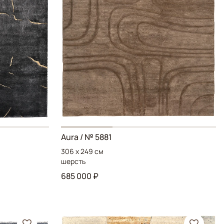
Aura
/ № 5881
306 x 249 см
шерсть
685 000 ₽