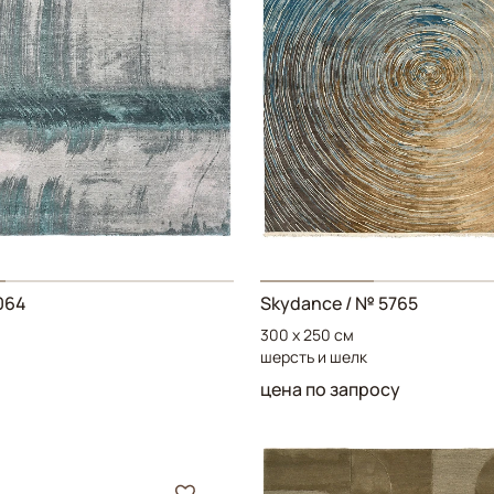
064
Skydance
/ № 5765
300 x 250 см
шерсть и шелк
цена по запросу