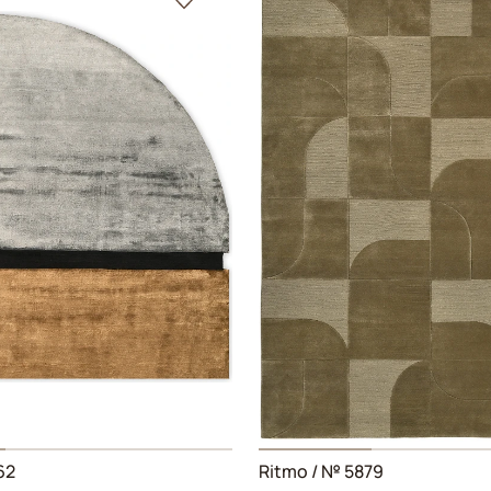
62
Ritmo
/ № 5879