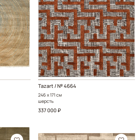
Tazart
/ № 4664
246 x 171 см
шерсть
337 000 ₽