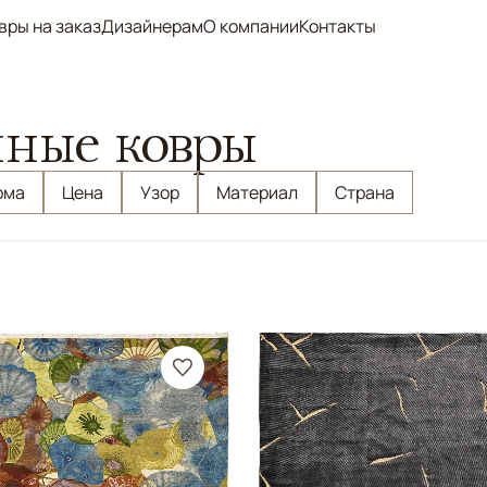
вры на заказ
Дизайнерам
О компании
Контакты
нные ковры
рма
Цена
Узор
Материал
Страна