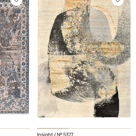
Insight
/ № 5377