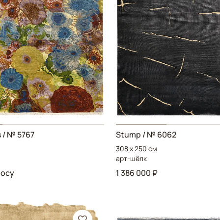
s
/ № 5767
Stump
/ № 6062
308 x 250 см
арт-шёлк
росу
1 386 000 ₽