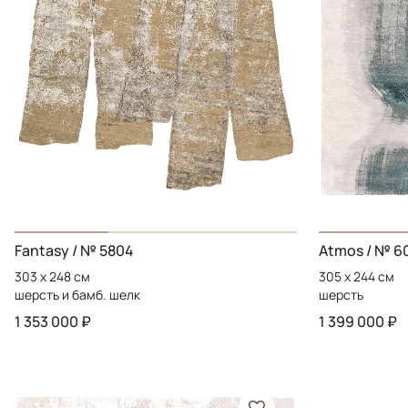
Fantasy
/ № 5804
Atmos
/ № 6
303 x 248 см
305 x 244 см
шерсть и бамб. шелк
шерсть
1 353 000 ₽
1 399 000 ₽