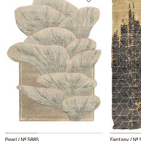
Pearl
/ № 5885
Fantasy
/ № 