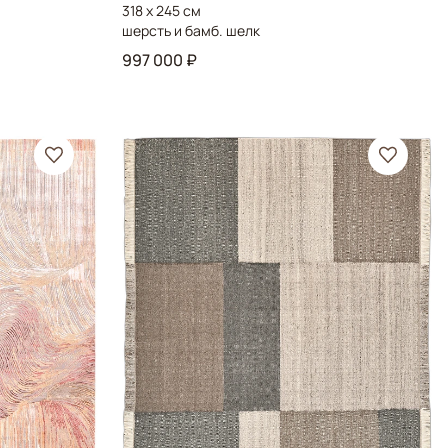
318 x 245 см
шерсть и бамб. шелк
997 000 ₽