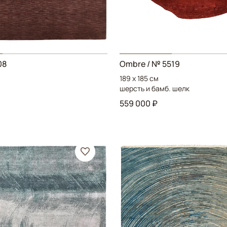
08
Ombre
/ № 5519
189 x 185 см
шерсть и бамб. шелк
559 000 ₽