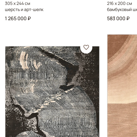
305 x 244 см
216 x 200 см
шерсть и арт-шелк
бамбуковый ш
1 265 000 ₽
583 000 ₽