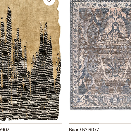
5903
Bijar
/ № 6077