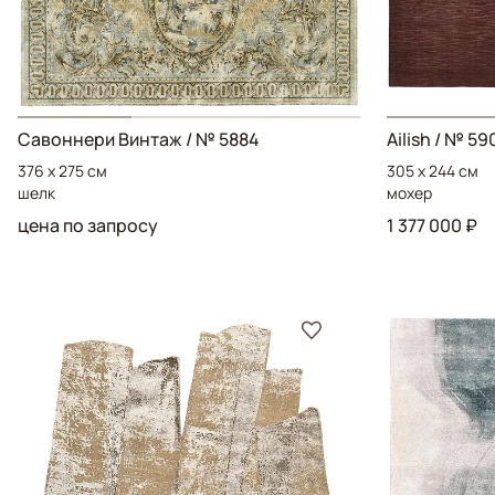
Савоннери Винтаж
/ № 5884
Ailish
/ № 59
376 x 275 см
305 x 244 см
шелк
мохер
цена по запросу
1 377 000 ₽