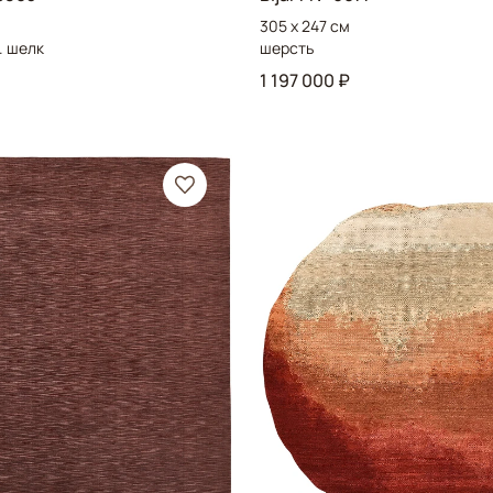
305 x 247 см
. шелк
шерсть
1 197 000 ₽