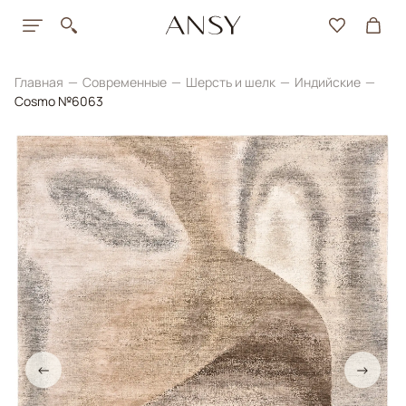
Главная
Современные
Шерсть и шелк
Индийские
Cosmo №6063
←
→