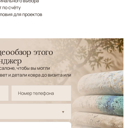
финального выбора
 по счёту
ловия для проектов
еообзор этого
енджер
салоне, чтобы вы могли
вет и детали ковра до визита или