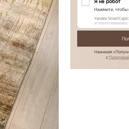
По
Нажимая «Получи
с
Политико