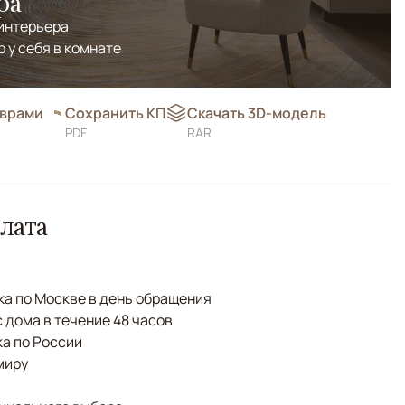
ра
 интерьера
р у себя в комнате
оврами
Сохранить КП
Скачать 3D-модель
PDF
RAR
лата
а по Москве в день обращения
с дома в течение 48 часов
а по России
миру