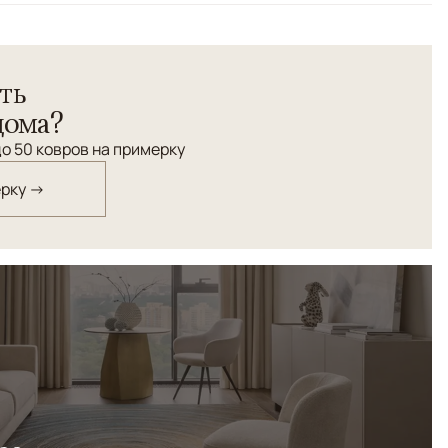
ть
дома?
о 50 ковров на примерку
ерку →