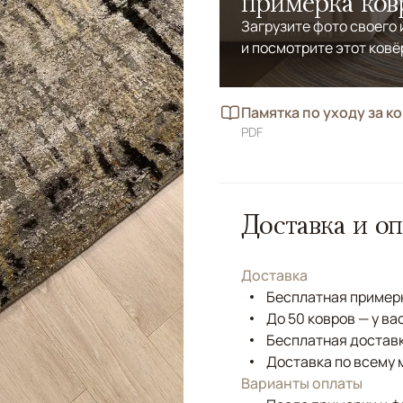
примерка ков
Загрузите фото своего
и посмотрите этот ковё
Памятка по уходу за к
PDF
Доставка и оп
Доставка
Бесплатная примерк
До 50 ковров — у ва
Бесплатная доставк
Доставка по всему 
Варианты оплаты