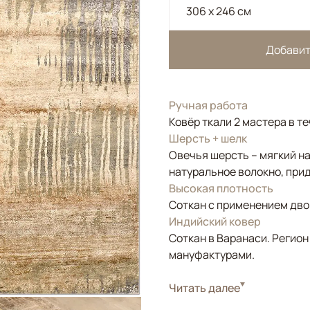
306 x 246 см
Добавит
Ручная работа
Ковёр ткали 2 мастера в т
Шерсть + шелк
Овечья шерсть – мягкий н
натуральное волокно, прид
Высокая плотность
Соткан с применением двой
Индийский ковер
Соткан в Варанаси. Регион
мануфактурами.
Стиль
Читать далее
Современные
Цвета
Бежевый, Золотой, 