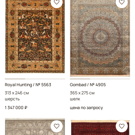
Royal Hunting
/ № 5563
Gombad
/ № 4905
313 x 246 см
365 x 275 см
шерсть
шелк
1 347 000 ₽
цена по запросу