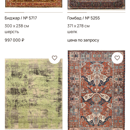
Биджар
/ № 5717
Гомбад
/ № 5255
300 x 238 см
371 x 278 см
шерсть
шелк
997 000 ₽
цена по запросу