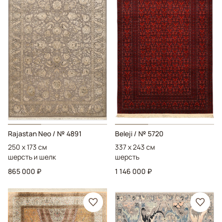
Rajastan Neo
/ № 4891
Beleji
/ № 5720
250 x 173 см
337 x 243 см
шерсть и шелк
шерсть
865 000 ₽
1 146 000 ₽