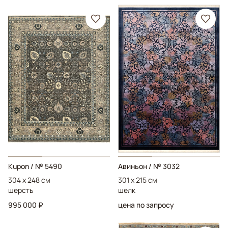
Kupon
/ № 5490
Авиньон
/ № 3032
304 x 248 см
301 x 215 см
шерсть
шелк
995 000 ₽
цена по запросу