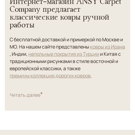
Интернет-магазин ANSY Carpet
Company предлагает
классические ковры ручной
работы
С бесплатной доставкой и примеркой по Москве и
МО. На нашем сайте представлены
ковры из Ирана
, Индии,
напольные покрытия из Турции
и Китая с
традиционными рисунками в стиле восточной и
европейской классики, а также
премиум коллекция дорогих ковров
.
Напольные
ковры ручной работы
изготовлены из
материалов отменного качества: тончайшей
Читать далее
овечьей шерсти, натурального шелка, бамбука.
Они отлично дополнят интерьер гостиной,
спальни или кухни в классическом,
викторианском, этническом, рустикальном и даже
современном стиле.