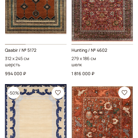
Qaabir
/ № 5172
Hunting
/ № 4602
312 x 245 см
279 x 186 см
шерсть
шелк
994 000 ₽
1 816 000 ₽
-50%