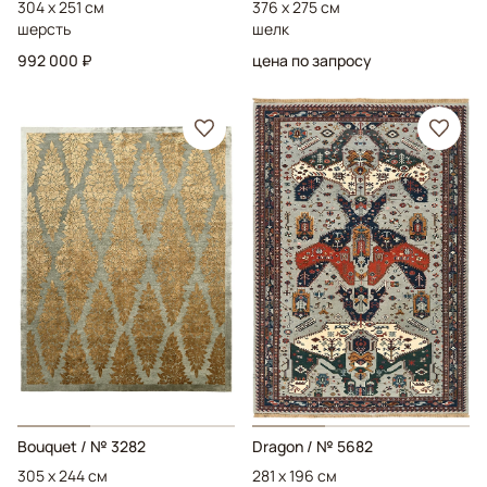
304 x 251 см
376 x 275 см
шерсть
шелк
992 000 ₽
цена по запросу
Bouquet
/ № 3282
Dragon
/ № 5682
305 x 244 см
281 x 196 см