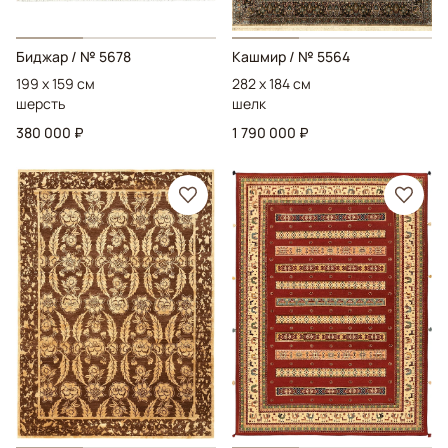
Биджар
/ № 5678
Кашмир
/ № 5564
199 x 159 см
282 x 184 см
шерсть
шелк
380 000 ₽
1 790 000 ₽