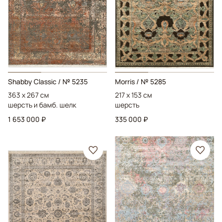
Shabby Classic
/ № 5235
Morris
/ № 5285
363 x 267 см
217 x 153 см
шерсть и бамб. шелк
шерсть
1 653 000 ₽
335 000 ₽