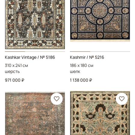
Kashkar Vintage
/ № 5186
Kashmir
/ № 5216
310 x 241 см
186 x 180 см
шерсть
шелк
971 000 ₽
1 138 000 ₽