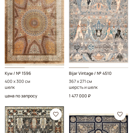
Кум
/ № 1596
Bijar Vintage
/ № 4510
400 x 300 см
367 x 271 см
шелк
шерсть и шелк
цена по запросу
1 477 000 ₽