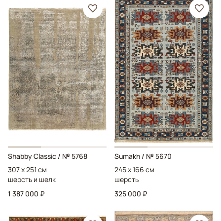
Shabby Classic
/ № 5768
Sumakh
/ № 5670
307 x 251 см
245 x 166 см
шерсть и шелк
шерсть
1 387 000 ₽
325 000 ₽