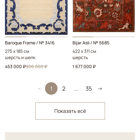
Baroque Frame
/ № 3416
Bijar Asli
/ № 5685
275 x 185 см
422 x 311 см
шерсть и шелк
шерсть
453 000 ₽
906 000 ₽
1 677 000 ₽
1
2
...
35
←
→
Показать всё