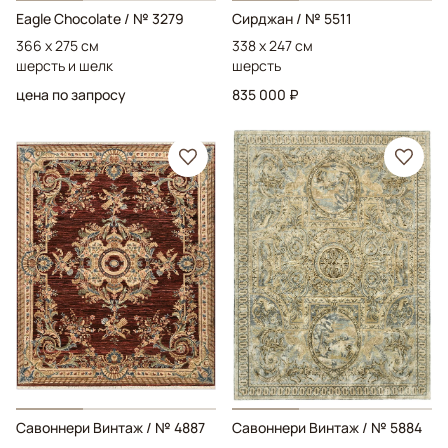
Eagle Chocolate
/ № 3279
Сирджан
/ № 5511
366 x 275 см
338 x 247 см
шерсть и шелк
шерсть
цена по запросу
835 000 ₽
Савоннери Винтаж
/ № 4887
Савоннери Винтаж
/ № 5884