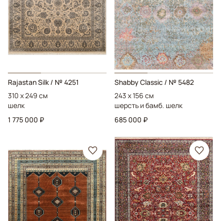
Rajastan Silk
/ № 4251
Shabby Classic
/ № 5482
310 x 249 см
243 x 156 см
шелк
шерсть и бамб. шелк
1 775 000 ₽
685 000 ₽