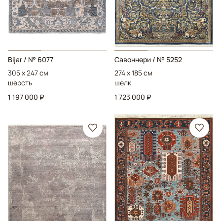
Bijar
/ № 6077
Савоннери
/ № 5252
305 x 247 см
274 x 185 см
шерсть
шелк
1 197 000 ₽
1 723 000 ₽