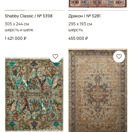
Shabby Classic
/ № 5398
Дракон
/ № 5281
305 x 244 см
295 x 193 см
шерсть и шелк
шерсть
1 421 000 ₽
455 000 ₽