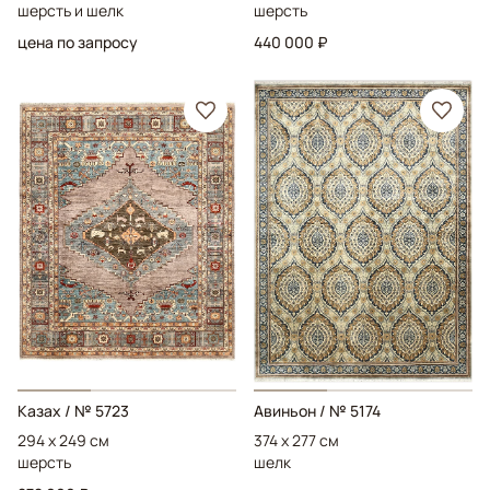
шерсть и шелк
шерсть
цена по запросу
440 000 ₽
Казах
/ № 5723
Авиньон
/ № 5174
294 x 249 см
374 x 277 см
шерсть
шелк