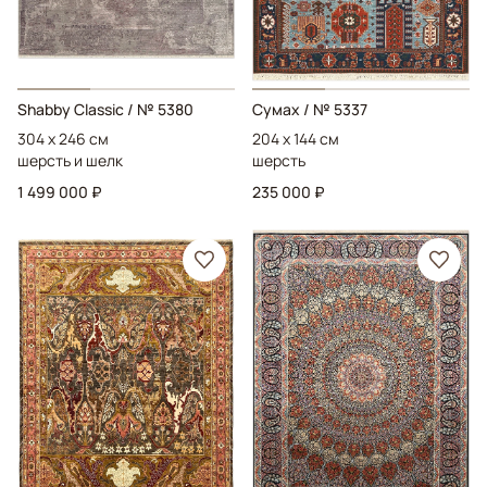
Shabby Classic
/ № 5380
Сумах
/ № 5337
304 x 246 см
204 x 144 см
шерсть и шелк
шерсть
1 499 000 ₽
235 000 ₽