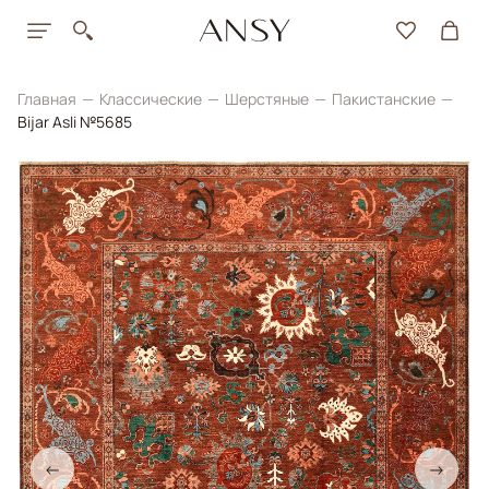
Главная
Классические
Шерстяные
Пакистанские
Bijar Asli №5685
←
→