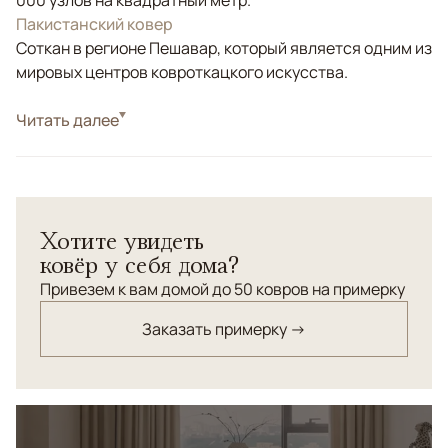
000 узлов на квадратный метр.
Пакистанский ковер
Соткан в регионе Пешавар, который является одним из
мировых центров ковроткацкого искусства.
Стиль
Читать далее
Классические
Цвета
Красный/Бордовый, Коричневый/Терракотовый
Узоры
Растительный
Ковер Bijar Asli ручной работы из Пакистана соткан из
Хотите увидеть
натуральной шерсти высокого качества. Его
ковёр у себя дома?
изысканный классический орнамент встречается
крайне редко и характерен главным образом для
Привезем к вам домой до 50 ковров на примерку
шерстяных ковров, созданных в отдельных регионах
Заказать примерку →
исторической Персии.