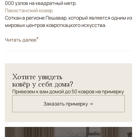
000 узлов на квадратный метр.
Пакистанский ковер
Соткан в регионе Пешавар, который является одним из
мировых центров ковроткацкого искусства.
Стиль
Читать далее
Классические
Цвета
Синий, Мультиколор
Узоры
Растительный
Хотите увидеть
ковёр у себя дома?
Привезем к вам домой до 50 ковров на примерку
Заказать примерку →