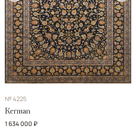
№ 4225
Kerman
1 634 000 ₽