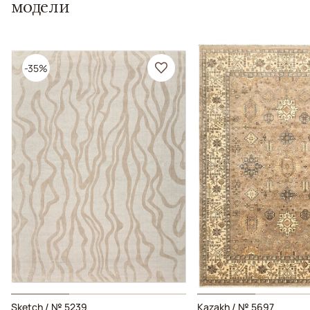
модели
-35%
Sketch / № 5239
Kazakh / № 5697