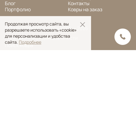
Блог
Контакты
Портфолио
Ковры на заказ
Продолжая просмотр сайта, вы
© Ansy Carpet Company 2005 — 2026
разрешаете использовать «cookie»
для персонализации и удобства
Политика конфиденциальности
сайта.
Подробнее
Поиск ковра
Поиск
Ansy Сarpet Сompany