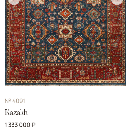
№ 4091
Kazakh
1 333 000 ₽