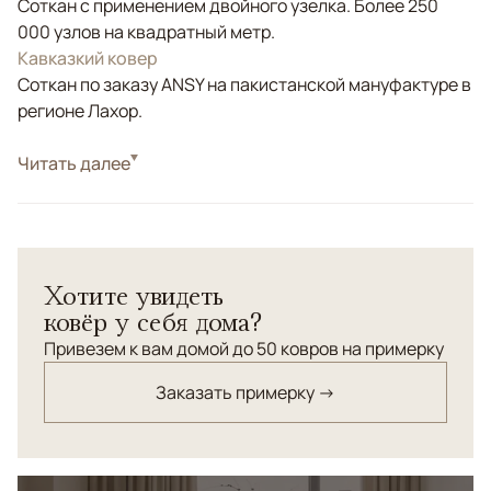
Соткан с применением двойного узелка. Более 250
000 узлов на квадратный метр.
Кавказкий ковер
Соткан по заказу ANSY на пакистанской мануфактуре в
регионе Лахор.
Стиль
Читать далее
Классические
Цвета
Синий, Мультиколор
Узоры
Геометрический
Хотите увидеть
ковёр у себя дома?
Привезем к вам домой до 50 ковров на примерку
Заказать примерку →