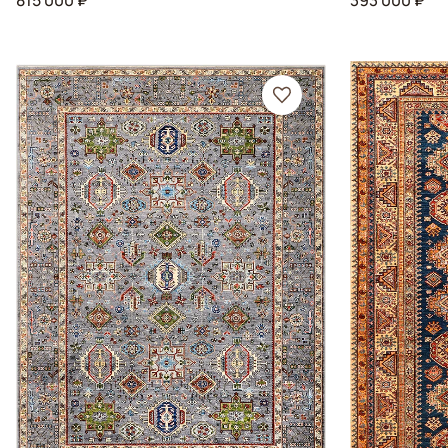
815 000 ₽
393 000 ₽