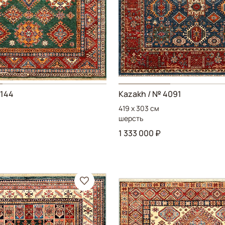
4144
Kazakh
/ № 4091
419 x 303 см
шерсть
1 333 000 ₽