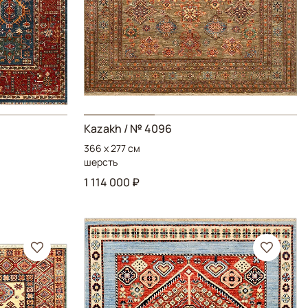
Kazakh
/ № 4096
366 x 277 см
шерсть
1 114 000 ₽