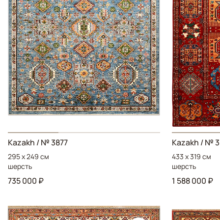
Kazakh
/ № 3877
Kazakh
/ № 
295 x 249 см
433 x 319 см
шерсть
шерсть
735 000 ₽
1 588 000 ₽