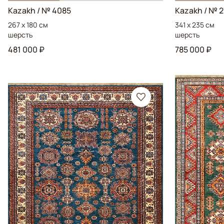
Kazakh
/ № 4085
Kazakh
/ № 2
267 x 180 см
341 x 235 см
шерсть
шерсть
481 000 ₽
785 000 ₽