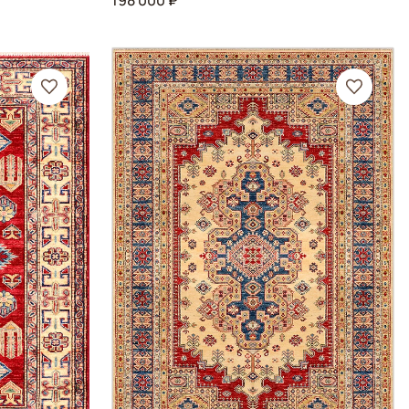
198 000 ₽