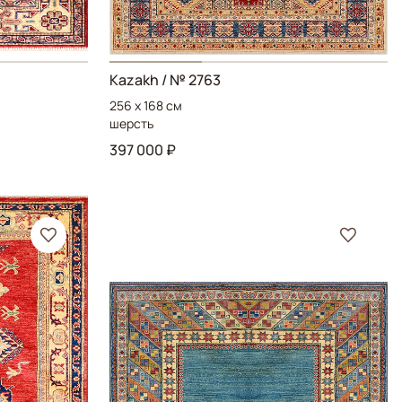
Kazakh
/ № 2763
256 x 168 см
шерсть
397 000 ₽