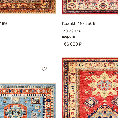
1489
Kazakh
/ № 3506
140 x 99 см
шерсть
166 000 ₽