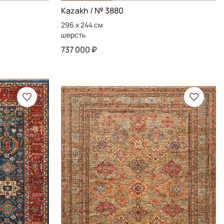
Kazakh
/ № 3880
296 x 244 см
шерсть
737 000 ₽