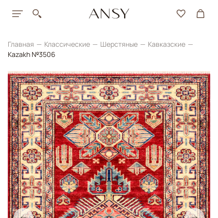
Главная
Классические
Шерстяные
Кавказские
Kazakh №3506
←
→