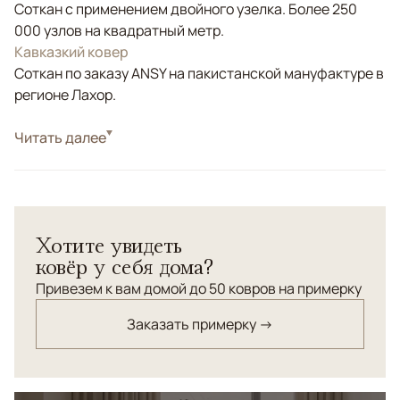
Соткан с применением двойного узелка. Более 250
000 узлов на квадратный метр.
Кавказкий ковер
Соткан по заказу ANSY на пакистанской мануфактуре в
регионе Лахор.
Стиль
Читать далее
Классические
Цвета
Красный/Бордовый, Мультиколор
Узоры
Геометрический
Хотите увидеть
ковёр у себя дома?
Привезем к вам домой до 50 ковров на примерку
Заказать примерку →