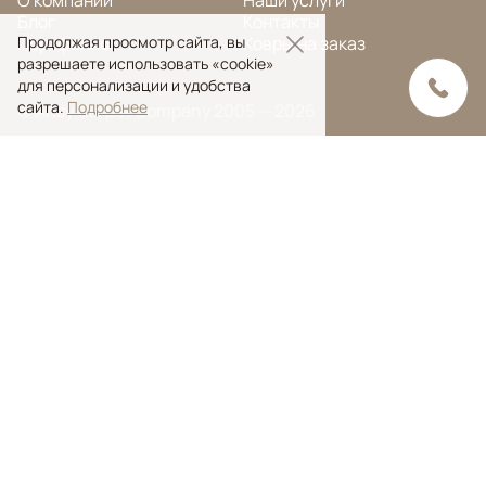
Блог
Контакты
Портфолио
Ковры на заказ
Продолжая просмотр сайта, вы
разрешаете использовать «cookie»
для персонализации и удобства
сайта.
Подробнее
© Ansy Carpet Company 2005 — 2026
Политика конфиденциальности
Поиск ковра
Поиск
Ansy Сarpet Сompany