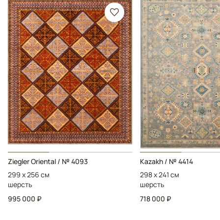
Ziegler Oriental / № 4093
Kazakh / № 4414
299 x 256 см
298 x 241 см
шерсть
шерсть
995 000 ₽
718 000 ₽