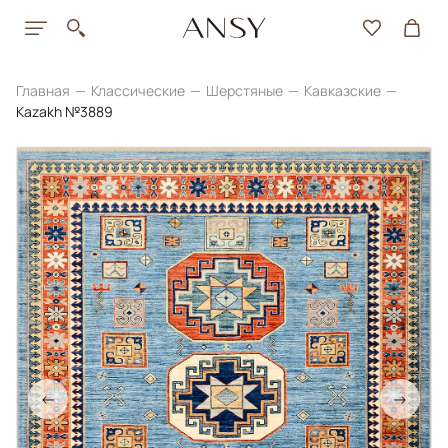
Главная
Классические
Шерстяные
Кавказские
Kazakh №3889
←
→