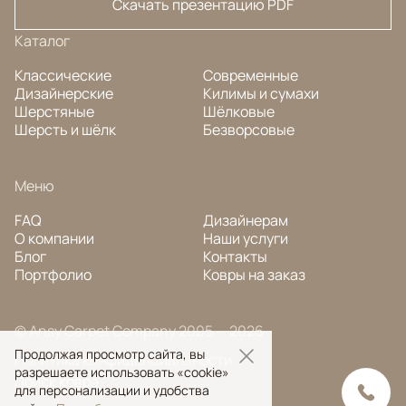
Скачать презентацию PDF
Каталог
Классические
Современные
Дизайнерские
Килимы и сумахи
Шерстяные
Шёлковые
Шерсть и шёлк
Безворсовые
Меню
FAQ
Дизайнерам
О компании
Наши услуги
Блог
Контакты
Портфолио
Ковры на заказ
© Ansy Carpet Company 2005 — 2026
Продолжая просмотр сайта, вы
Политика конфиденциальности
разрешаете использовать «cookie»
Поиск ковра
для персонализации и удобства