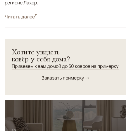
регионе Лахор.
Стиль
Читать далее
Классические
Цвета
Голубой, Синий, Мультиколор
Узоры
Геометрический
Хотите увидеть
ковёр у себя дома?
Привезем к вам домой до 50 ковров на примерку
Заказать примерку →