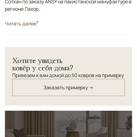
Соткан по заказу ANSY на пакистанской мануфактуре в
регионе Лахор.
Стиль
Читать далее
Классические
Цвета
Голубой, Мультиколор
Узоры
Геометрический
Хотите увидеть
ковёр у себя дома?
Привезем к вам домой до 50 ковров на примерку
Заказать примерку →