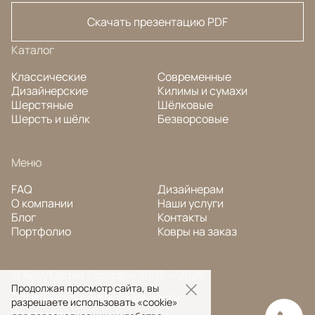
Скачать презентацию PDF
Каталог
Классические
Современные
Дизайнерские
Килимы и сумахи
Шерстяные
Шёлковые
Шерсть и шёлк
Безворсовые
Меню
FAQ
Дизайнерам
О компании
Наши услуги
Блог
Контакты
Портфолио
Ковры на заказ
© Ansy Carpet Company 2005 — 2026
Продолжая просмотр сайта, вы
Политика конфиденциальности
разрешаете использовать «cookie»
Поиск ковра