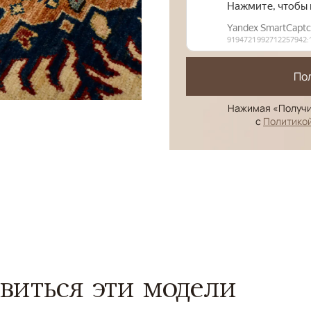
По
Нажимая «Получи
с
Политико
виться эти модели