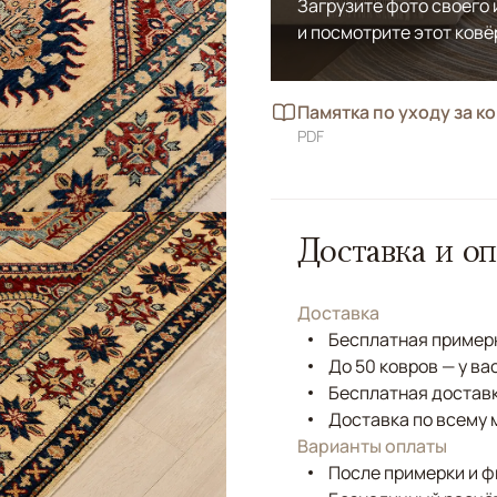
Загрузите фото своего
и посмотрите этот ковё
Памятка по уходу за к
PDF
Доставка и оп
Доставка
Бесплатная примерк
До 50 ковров — у ва
Бесплатная доставк
Доставка по всему 
Варианты оплаты
После примерки и 