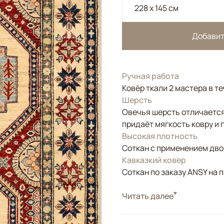
228 x 145 см
Добавит
Ручная работа
Ковёр ткали 2 мастера в т
Шерсть
Овечья шерсть отличается
придаёт мягкость ковру и 
Высокая плотность
Соткан с применением двой
Кавказкий ковер
Соткан по заказу ANSY на 
Стиль
Читать далее
Классические
Цвета
Красный/Бордовый, 
Узоры
Геометрический