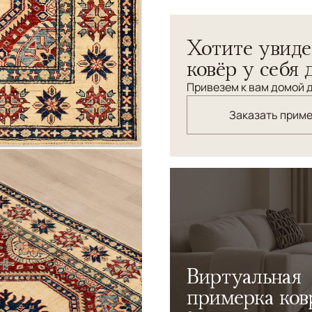
Ковер соткан с соблюдени
Хотите увиде
Использованы нити ручной 
растительного происхожд
ковёр у себя 
Привезем к вам домой д
Заказать прим
Виртуальная
примерка ков