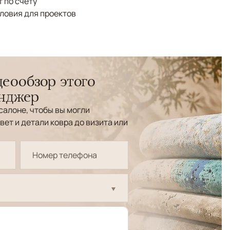
 по счёту
ловия для проектов
еообзор этого
енджер
салоне, чтобы вы могли
вет и детали ковра до визита или