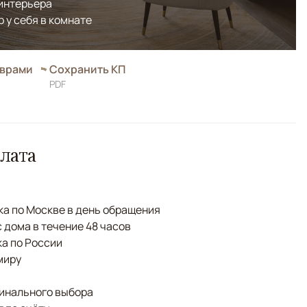
 интерьера
р у себя в комнате
оврами
Сохранить КП
PDF
лата
а по Москве в день обращения
с дома в течение 48 часов
а по России
миру
финального выбора