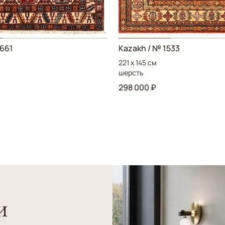
5661
Kazakh / № 1533
221 x 145 см
шерсть
298 000 ₽
и