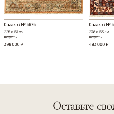
Kazakh / № 5676
Kazakh / № 
225 x 151 см
238 x 153 см
шерсть
шерсть
398 000 ₽
493 000 ₽
Оставьте сво