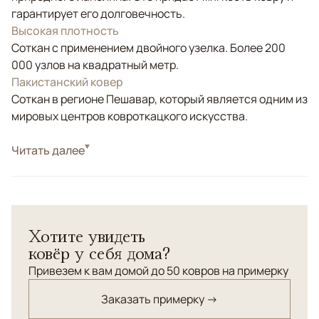
гарантирует его долговечность.
Высокая плотность
Соткан с применением двойного узелка. Более 200
000 узлов на квадратный метр.
Пакистанский ковер
Соткан в регионе Пешавар, который является одним из
мировых центров ковроткацкого искусства.
Стиль
Читать далее
Классические
Бежевый, Красный/Бордовый, Синий,
Цвета
Мультиколор
Узоры
Геометрический
Хотите увидеть
Пакистанский шерстяной ковер Kazakh выполнен
ковёр у себя дома?
вручную и украшен традиционным кавказским
орнаментом с выразительными геометрическими
Привезем к вам домой до 50 ковров на примерку
узорами. Сочетание насыщенных красных, синих и
Заказать примерку →
кремовых оттенков придает ковру характер и делает