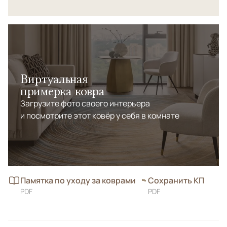
его ярким акцентом в любом интерьере. Этот ковер
станет символом уюта и долговечности, подчеркнув
любовь хозяев к классике и восточной эстетике.
Виртуальная
примерка ковра
Загрузите фото своего интерьера
и посмотрите этот ковёр у себя в комнате
Памятка по уходу за коврами
Сохранить КП
PDF
PDF