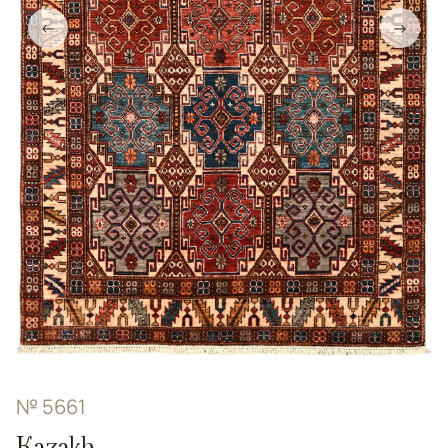
←
→
№ 5661
Kazakh