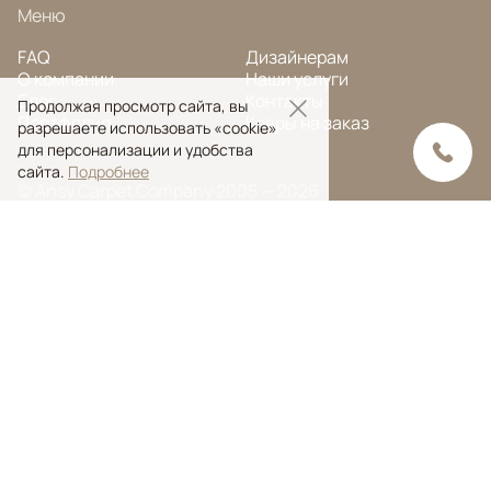
Меню
FAQ
Дизайнерам
О компании
Наши услуги
Блог
Контакты
Продолжая просмотр сайта, вы
Портфолио
Ковры на заказ
разрешаете использовать «cookie»
для персонализации и удобства
сайта.
Подробнее
© Ansy Carpet Company 2005 — 2026
Политика конфиденциальности
Поиск ковра
Поиск