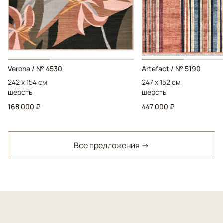
Verona / № 4530
Artefact / № 5190
242 x 154 см
247 x 152 см
шерсть
шерсть
168 000 ₽
447 000 ₽
Все предложения →