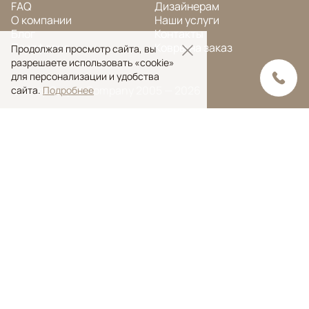
FAQ
Дизайнерам
О компании
Наши услуги
Блог
Контакты
Портфолио
Ковры на заказ
Продолжая просмотр сайта, вы
разрешаете использовать «cookie»
для персонализации и удобства
© Ansy Carpet Company 2005 — 2026
сайта.
Подробнее
Политика конфиденциальности
Поиск ковра
Поиск