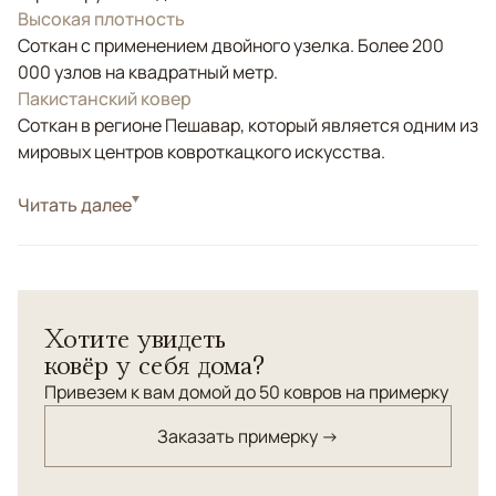
Высокая плотность
Соткан с применением двойного узелка. Более 200
000 узлов на квадратный метр.
Пакистанский ковер
Соткан в регионе Пешавар, который является одним из
мировых центров ковроткацкого искусства.
Стиль
Читать далее
Классические
Цвета
Красный/Бордовый, Синий, Мультиколор
Узоры
Геометрический
Хотите увидеть
ковёр у себя дома?
Привезем к вам домой до 50 ковров на примерку
Заказать примерку →