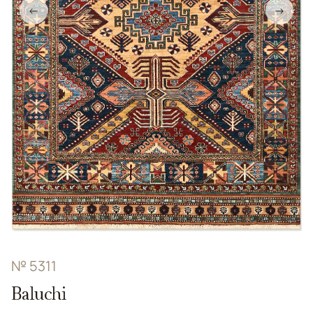
←
→
№ 5311
Baluchi