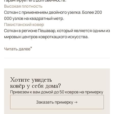
гарантирует его долговечность.
Высокая плотность
Соткан с применением двойного узелка. Более 200
000 узлов на квадратный метр.
Пакистанский ковер
Соткан в регионе Пешавар, который является одним из
мировых центров ковроткацкого искусства.
Стиль
Читать далее
Классические
Цвета
Синий
Узоры
Геометрический
Хотите увидеть
ковёр у себя дома?
Привезем к вам домой до 50 ковров на примерку
Заказать примерку →