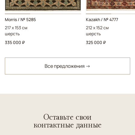
Morris / № 5285
Kazakh / № 4777
217 x 153 см
212 x 152 см
шерсть
шерсть
335 000 ₽
325 000 ₽
Все предложения →
Оставьте свои
контактные данные