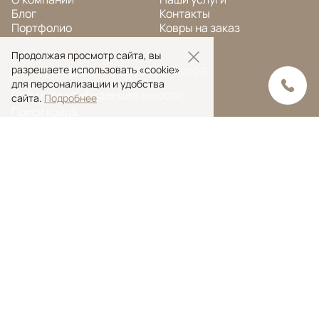
Блог
Контакты
Портфолио
Ковры на заказ
Продолжая просмотр сайта, вы
разрешаете использовать «cookie»
© Ansy Carpet Company 2005 — 2026
для персонализации и удобства
Политика конфиденциальности
сайта.
Подробнее
Поиск ковра
Поиск
Ansy Сarpet Сompany