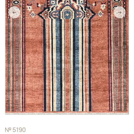
←
→
№ 5190