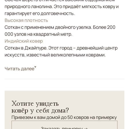
природного ланолина. Это придаёт мягкость ковру и
гарантирует его долговечность.
Высокая плотность
Соткан с применением двойного узелка. Более 200
000 узлов на квадратный метр.
Индийский ковер
Соткан в Джайпуре. Этот город – древнейший центр
искусств, известный великолепными коврами.
Стиль
Читать далее
Современные
Цвета
Красный/Бордовый, Синий, Мультиколор
Узоры
Геометрический
Хотите увидеть
ковёр у себя дома?
Привезем к вам домой до 50 ковров на примерку
Заказать примерку →