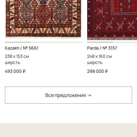
Kazakh / № 5661
Parda / № 3157
238 x 153 см
248 x 160 см
шерсть
шерсть
493 000 ₽
298 000 ₽
Все предложения →