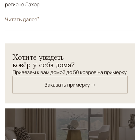
регионе Лахор.
Стиль
Читать далее
Классические
Цвета
Мультиколор
Узоры
Геометрический
Кавказский ковер из шерсти высшей категории.
Хотите увидеть
Соткан в ручную (с соблюдением традиционной
ковёр у себя дома?
кавказской технологии ковроткачества и по заказу
нашей компании) на одной из лучших мануфактур
Привезем к вам домой до 50 ковров на примерку
Пакистана.
Заказать примерку →