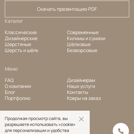
Скачать презентацию PDF
Каталог
Классические
Современные
Дизайнерские
Килимы и сумахи
Шерстяные
Шёлковые
Шерсть и шёлк
Безворсовые
Меню
FAQ
Дизайнерам
О компании
Наши услуги
Блог
Контакты
Портфолио
Ковры на заказ
© Ansy Carpet Company 2005 — 2026
Продолжая просмотр сайта, вы
разрешаете использовать «cookie»
Политика конфиденциальности
для персонализации и удобства
Поиск ковра