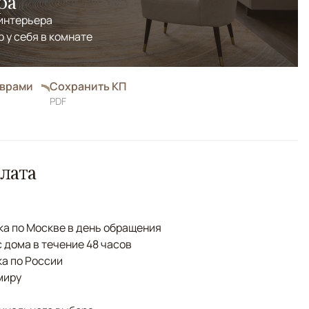
ра
 интерьера
р у себя в комнате
оврами
Сохранить КП
PDF
лата
а по Москве в день обращения
с дома в течение 48 часов
а по России
миру