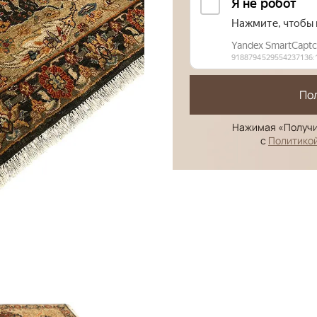
По
Нажимая «Получи
с
Политико