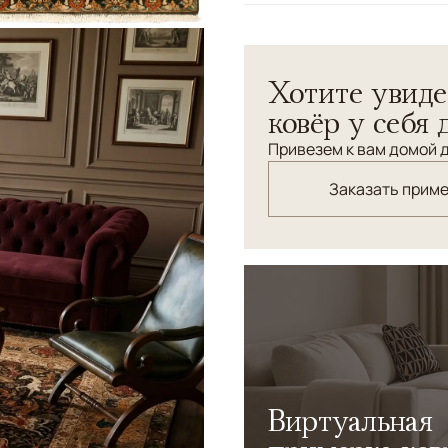
Узоры
Растительный
Эксклюзивный ковер Royal
Хотите увиде
плотности представляет с
поле украшено изысканным
ковёр у себя 
мифологическими существ
Привезем к вам домой д
ковроткачества. Богатая 
оттенков золота, террако
Заказать прим
роскоши. Высокая плотнос
рисунка и исключительную
центральным элементом ин
владельца.RetryClaude can
Виртуальная