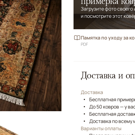
примерка ков
Загрузите фото своего
и посмотрите этот ковё
Памятка по уходу за к
PDF
Доставка и оп
Доставка
Бесплатная примерк
До 50 ковров — у ва
Бесплатная доставк
Доставка по всему 
Варианты оплаты