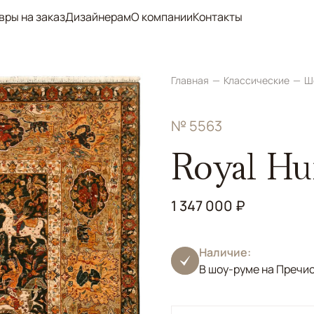
вры на заказ
Дизайнерам
О компании
Контакты
Главная
Классические
Ш
№ 5563
Royal Hu
1 347 000 ₽
Наличие:
В шоу-руме на Пречи