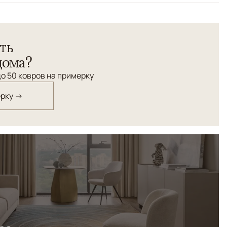
 Hunting из 100% натуральной шерсти высокой узелковой
ть
обой истинное произведение искусства. Центральное
и охотничьими сценами с всадниками, животными и
дома?
ами, выполненными в традициях персидского
о 50 ковров на примерку
цветовая палитра с преобладанием благородных
ты и темно-синего создает атмосферу царственной
ерку →
ть узелков обеспечивает невероятную детализацию
 долговечность изделия. Этот ковер станет
терьера и подчеркнет утонченный вкус
 make mistakes. Please double-check responses.