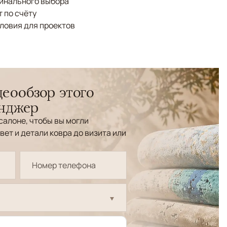
финального выбора
 по счёту
ловия для проектов
еообзор этого
енджер
салоне, чтобы вы могли
вет и детали ковра до визита или