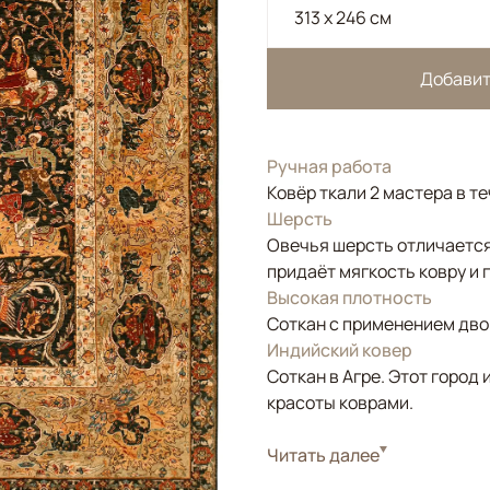
313 x 246 см
Добавит
Ручная работа
Ковёр ткали 2 мастера в те
Шерсть
Овечья шерсть отличается
придаёт мягкость ковру и 
Высокая плотность
Соткан с применением двой
Индийский ковер
Соткан в Агре. Этот горо
красоты коврами.
Стиль
Читать далее
Классические
Цвета
Коричневый/Террак