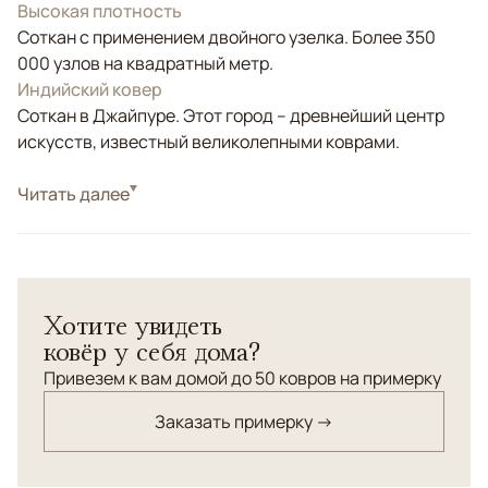
Высокая плотность
Соткан с применением двойного узелка. Более 350
000 узлов на квадратный метр.
Индийский ковер
Соткан в Джайпуре. Этот город – древнейший центр
искусств, известный великолепными коврами.
Стиль
Читать далее
Классические
Цвета
Розовый, Коричневый/Терракотовый
Узоры
Растительный
Эксклюзивный ковер ручной работы из коллекции
Хотите увидеть
Artefact. Соткан из натурального шёлка и шерсти на
ковёр у себя дома?
хлопковой основе. Ковер обработан специальным
ручным каменным инструментом для придания
Привезем к вам домой до 50 ковров на примерку
винтажного эффекта. Ковер Artefact подчеркнет
Заказать примерку →
изысканность и статусность интерьера.