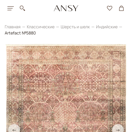
Главная
Классические
Шерсть и шелк
Индийские
Artefact №5880
←
→