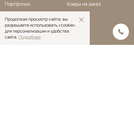
Портфолио
Ковры на заказ
Продолжая просмотр сайта, вы
© Ansy Carpet Company 2005 — 2026
разрешаете использовать «cookie»
для персонализации и удобства
Политика конфиденциальности
сайта.
Подробнее
Поиск ковра
Поиск
Ansy Сarpet Сompany