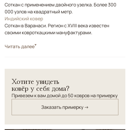
Соткан с применением двойного узелка. Более 300
000 узлов на квадратный метр.
Индийский ковер
Соткан в Варанаси. Регион с XVIII века известен
своими ковроткацкими мануфактурами.
Стиль
Читать далее
Классические
Золотой, Оливковый, Фиолетовый/Сиреневый,
Цвета
Мультиколор
Узоры
Растительный
Хотите увидеть
Уникальный дизайнерский ковер из коллекции
ковёр у себя дома?
"Авиньон" выполнен по мотивам произведений
Уильяма Морриса из натурального шелка и шерсти с
Привезем к вам домой до 50 ковров на примерку
применением рельефной стрижки и сложнейшей
Заказать примерку →
технологии выжигания ворса, что придает эффект
многомерности узора.