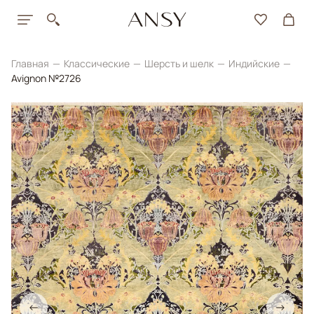
Главная
Классические
Шерсть и шелк
Индийские
Avignon №2726
←
→