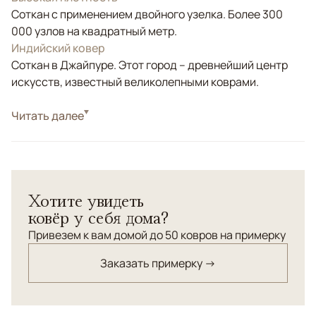
Соткан с применением двойного узелка. Более 300
000 узлов на квадратный метр.
Индийский ковер
Соткан в Джайпуре. Этот город – древнейший центр
искусств, известный великолепными коврами.
Стиль
Читать далее
Классические
Бежевый, Коричневый/Терракотовый,
Цвета
Оливковый, Черный/Темносиний
Узоры
Растительный
Хотите увидеть
Ковер Avignon Silk соткан вручную из натурального
ковёр у себя дома?
шёлка на хлопковой основе.
Привезем к вам домой до 50 ковров на примерку
Заказать примерку →