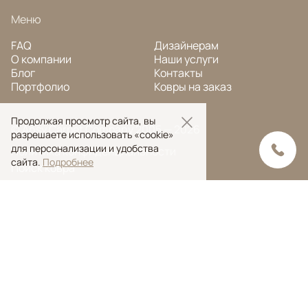
Меню
FAQ
Дизайнерам
О компании
Наши услуги
Блог
Контакты
Портфолио
Ковры на заказ
Продолжая просмотр сайта, вы
© Ansy Carpet Company 2005 — 2026
разрешаете использовать «cookie»
для персонализации и удобства
Политика конфиденциальности
сайта.
Подробнее
Поиск ковра
Поиск