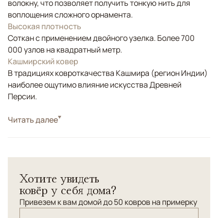
волокну, что позволяет получить тонкую нить для
воплощения сложного орнамента.
Высокая плотность
Соткан с применением двойного узелка. Более 700
000 узлов на квадратный метр.
Кашмирский ковер
В традициях ковроткачества Кашмира (регион Индии)
наиболее ощутимо влияние искусства Древней
Персии.
Стиль
Читать далее
Классические
Цвета
Желтый, Белый/Сливочный, Бежевый, Золотой
Узоры
Растительный
Классический персидский орнамент "Афшан"
Хотите увидеть
реализован в светлой цветовой гамме из шелковых
ковёр у себя дома?
нитей высшей категории. Уточная основа ковра -
хлопок.
Привезем к вам домой до 50 ковров на примерку