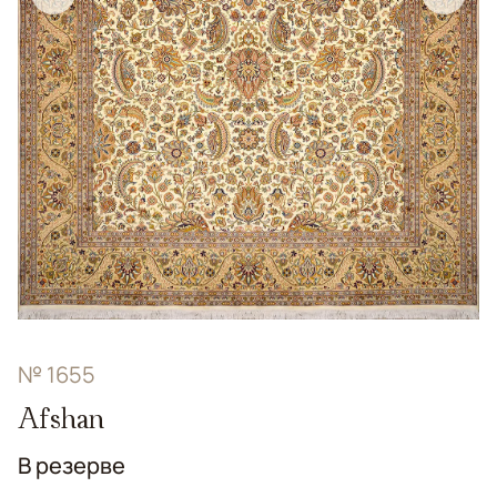
№ 1655
Afshan
В резерве