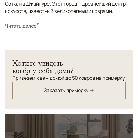
Соткан в Джайпуре. Этот город – древнейший центр
искусств, известный великолепными коврами.
Стиль
Читать далее
Классические
Цвета
Бежевый, Серый, Голубой, Черный/Темносиний
Узоры
Геометрический
Хотите увидеть
ковёр у себя дома?
Привезем к вам домой до 50 ковров на примерку
Заказать примерку →