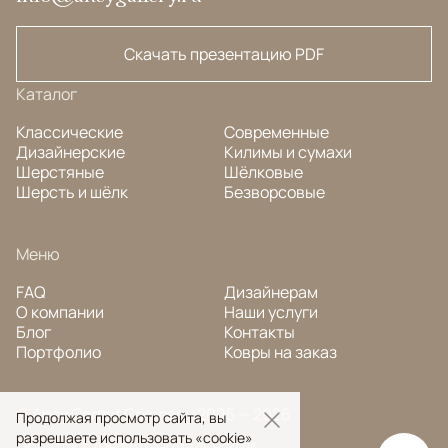
Скачать презентацию PDF
Каталог
Классические
Современные
Дизайнерские
Килимы и сумахи
Шерстяные
Шёлковые
Шерсть и шёлк
Безворсовые
Меню
FAQ
Дизайнерам
О компании
Наши услуги
Блог
Контакты
Портфолио
Ковры на заказ
© Ansy Carpet Company 2005 — 2026
Продолжая просмотр сайта, вы
разрешаете использовать «cookie»
Политика конфиденциальности