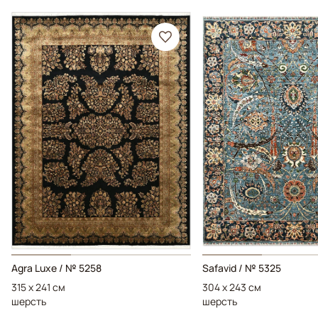
Agra Luxe / № 5258
Safavid / № 5325
315 x 241 см
304 x 243 см
шерсть
шерсть