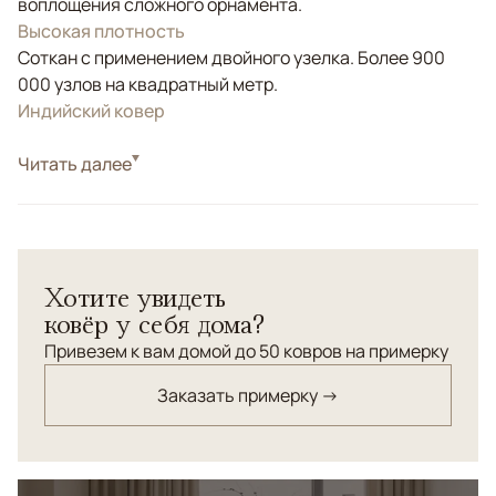
воплощения сложного орнамента.
Высокая плотность
Соткан с применением двойного узелка. Более 900
000 узлов на квадратный метр.
Индийский ковер
Стиль
Читать далее
Классические
Синий, Фиолетовый/Сиреневый, Черный/
Цвета
Темносиний
Узоры
Растительный
Хотите увидеть
Шелковый ковер "Авиньон" богатого сапфирового
ковёр у себя дома?
цвета - цвета роскошного дома, с изысканным
цветочным орнаментом. Новый цвет, который сейчас
Привезем к вам домой до 50 ковров на примерку
комбинируется с оттенками синего - коралловый,
Заказать примерку →
придает ковру свежесть и легкость. Ковер сделает
ваш дом неповторимым.