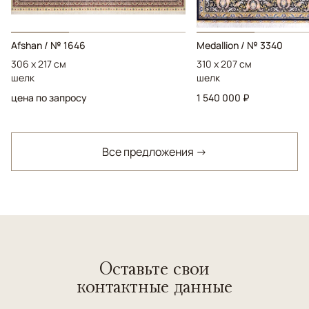
Afshan / № 1646
Medallion / № 3340
306 x 217 см
310 x 207 см
шелк
шелк
цена по запросу
1 540 000 ₽
Все предложения →
Оставьте свои
контактные данные