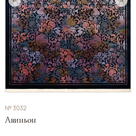
←
→
№ 3032
Авиньон