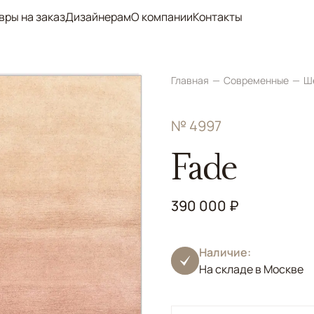
вры на заказ
Дизайнерам
О компании
Контакты
Главная
Современные
Ш
№ 4997
Fade
390 000 ₽
Наличие:
На складе в Москве