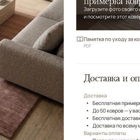
примерка ков
Загрузите фото своего
и посмотрите этот ковё
Памятка по уходу за к
PDF
Доставка и оп
Доставка
Бесплатная примерк
До 50 ковров — у ва
Бесплатная доставк
Доставка по всему 
Варианты оплаты