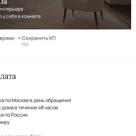
ра
 интерьера
р у себя в комнате
оврами
Сохранить КП
PDF
лата
а по Москве в день обращения
с дома в течение 48 часов
а по России
миру