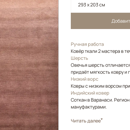
293 x 203 см
Добавит
Ручная работа
Ковёр ткали 2 мастера в т
Шерсть
Овечья шерсть отличается
придаёт мягкость ковру и 
Низкий ворс
Ковры с низким ворсом при
Индийский ковер
Соткан в Варанаси. Регион
мануфактурами.
Стиль
Читать далее
Современные
Цвета
Розовый, Красный/