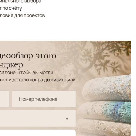
финального выбора
 по счёту
ловия для проектов
еообзор этого
енджер
салоне, чтобы вы могли
вет и детали ковра до визита или