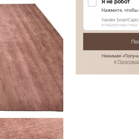
По
Нажимая «Получи
с
Политико