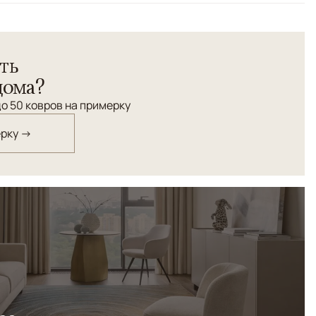
ть
дома?
о 50 ковров на примерку
ерку →