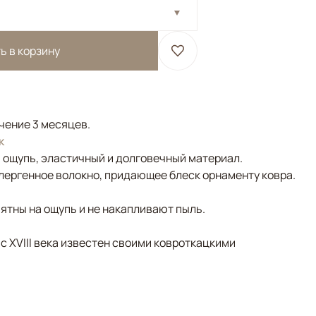
ь в корзину
ечение 3 месяцев.
к
а ощупь, эластичный и долговечный материал.
лергенное волокно, придающее блеск орнаменту ковра.
ятны на ощупь и не накапливают пыль.
 с XVIII века известен своими ковроткацкими