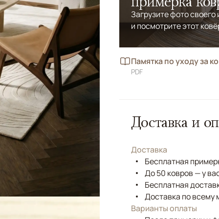
примерка ков
Загрузите фото своего
и посмотрите этот ковё
Памятка по уходу за к
PDF
Доставка и оп
Доставка
Бесплатная примерк
До 50 ковров — у ва
Бесплатная доставк
Доставка по всему 
Варианты оплаты