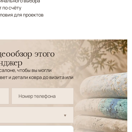
финального выбора
 по счёту
ловия для проектов
еообзор этого
енджер
салоне, чтобы вы могли
вет и детали ковра до визита или