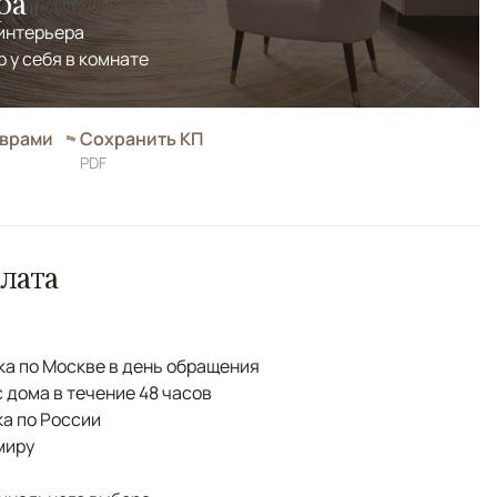
ра
 интерьера
р у себя в комнате
оврами
Сохранить КП
PDF
лата
а по Москве в день обращения
с дома в течение 48 часов
а по России
миру