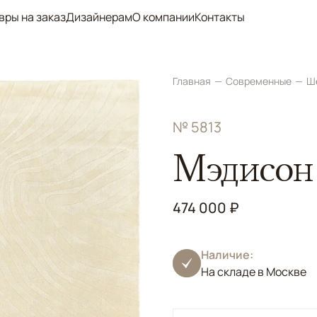
вры на заказ
Дизайнерам
О компании
Контакты
Главная
Современные
Ш
№ 5813
Mэдисон
474 000 ₽
Наличие:
На складе в Москве