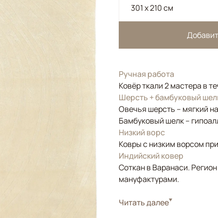
301 x 210 см
Добавит
Ручная работа
Ковёр ткали 2 мастера в т
Шерсть + бамбуковый шел
Овечья шерсть – мягкий н
Бамбуковый шелк – гипоал
Низкий ворс
Ковры с низким ворсом при
Индийский ковер
Соткан в Варанаси. Регион
мануфактурами.
Стиль
Читать далее
Современные
Цвета
Белый/Сливочный