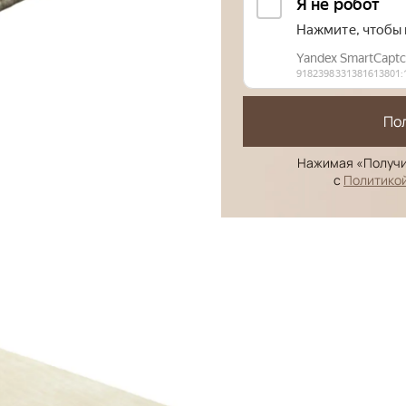
По
Нажимая «Получи
с
Политико