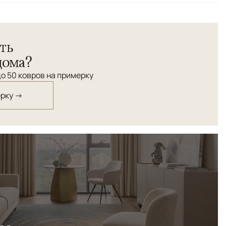
ора
овры ручной работы с выразительной, но деликатной
ть
лавный рельефный рисунок создаёт мягкое движение
ущение спокойствия и визуальной чистоты.
дома?
о 50 ковров на примерку
ерку →