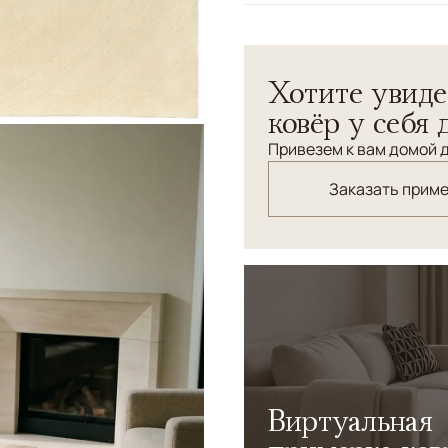
Узоры
Абстрактный, Без уз
Коллекция Madison — это к
Хотите увиде
пластикой поверхности. П
света и тени, сохраняя ощ
ковёр у себя 
Привезем к вам домой д
Заказать прим
Виртуальная