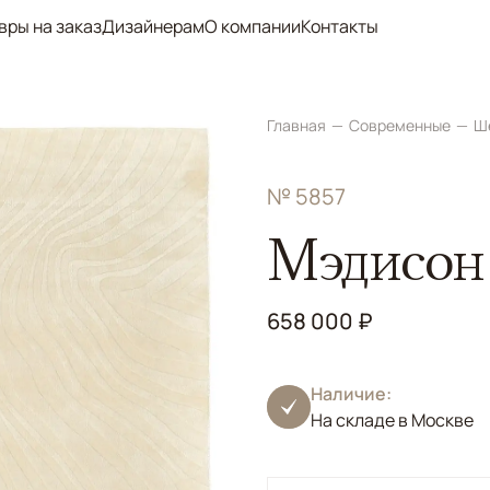
вры на заказ
Дизайнерам
О компании
Контакты
Главная
Современные
Ш
№ 5857
Мэдисон
658 000 ₽
Наличие:
На складе в Москве