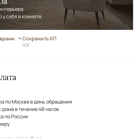
ра
 интерьера
р у себя в комнате
оврами
Сохранить КП
PDF
лата
а по Москве в день обращения
с дома в течение 48 часов
а по России
миру