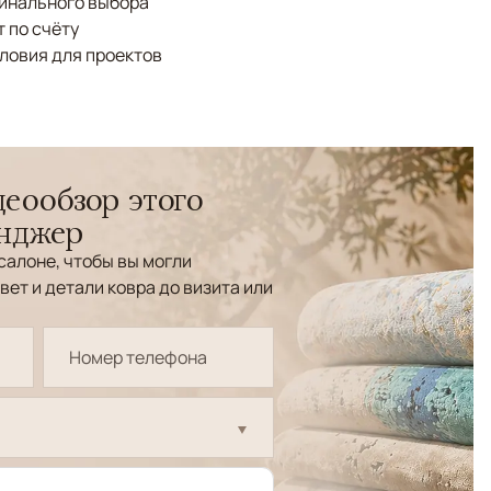
финального выбора
 по счёту
ловия для проектов
еообзор этого
енджер
салоне, чтобы вы могли
вет и детали ковра до визита или