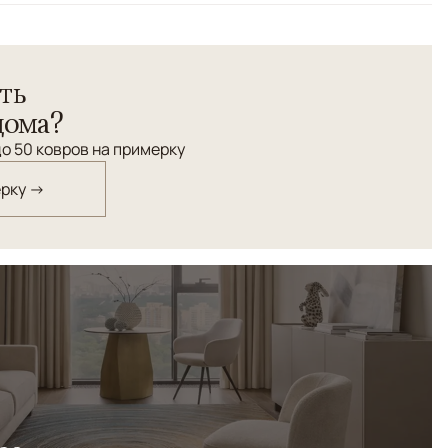
 узора
овры ручной работы с выразительной, но деликатной
ть
лавный рельефный рисунок создаёт мягкое движение
ущение спокойствия и визуальной чистоты.
дома?
о 50 ковров на примерку
ерку →