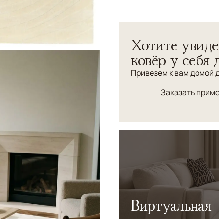
Узоры
Геометрический, Без
Коллекция Madison — это к
Хотите увиде
пластикой поверхности. П
света и тени, сохраняя ощ
ковёр у себя 
Привезем к вам домой д
Заказать прим
Виртуальная