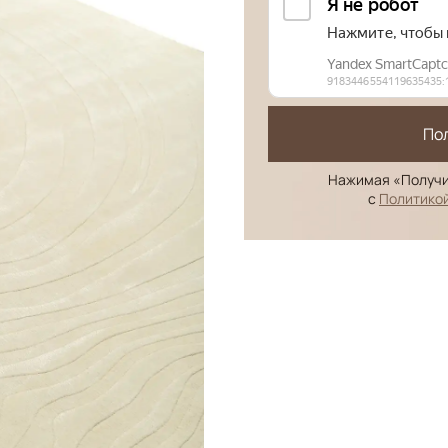
По
Нажимая «Получи
с
Политико