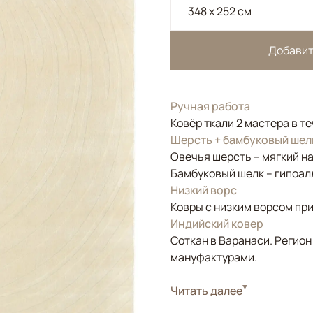
348 x 252 см
Добавит
Ручная работа
Ковёр ткали 2 мастера в т
Шерсть + бамбуковый шел
Овечья шерсть – мягкий н
Бамбуковый шелк – гипоал
Низкий ворс
Ковры с низким ворсом при
Индийский ковер
Соткан в Варанаси. Регион
мануфактурами.
Стиль
Читать далее
Современные
Цвета
Белый/Сливочный