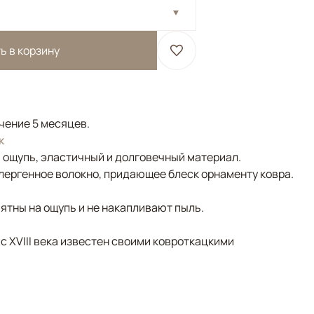
ь в корзину
ечение 5 месяцев.
к
а ощупь, эластичный и долговечный материал.
лергенное волокно, придающее блеск орнаменту ковра.
ятны на ощупь и не накапливают пыль.
 с XVIII века известен своими ковроткацкими