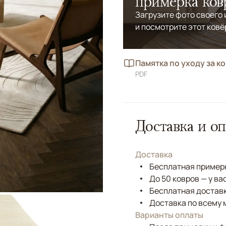
примерка ков
Загрузите фото своего
и посмотрите этот ковё
Памятка по уходу за к
PDF
Доставка и оп
Доставка
Бесплатная примерк
До 50 ковров — у ва
Бесплатная доставк
Доставка по всему 
Варианты оплаты