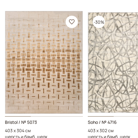
-30%
Bristol / № 5073
Soho / № 4716
403 x 304 см
403 x 302 см
шерсть и бамб. шелк
шерсть и бамб. шелк