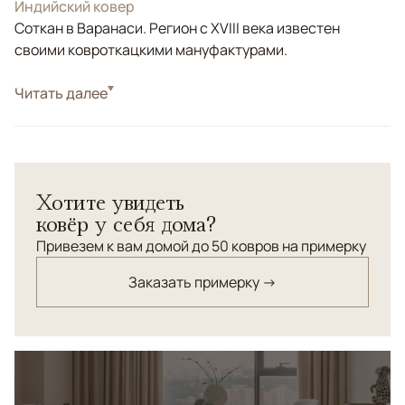
Индийский ковер
Соткан в Варанаси. Регион с XVIII века известен
своими ковроткацкими мануфактурами.
Стиль
Читать далее
Современные
Цвета
Белый/Сливочный
Узоры
Абстрактный, Без узора
Коллекция Madison — это ковры ручной работы с
Хотите увидеть
выразительной, но деликатной пластикой
ковёр у себя дома?
поверхности. Плавный рельефный рисунок создаёт
мягкое движение света и тени, сохраняя ощущение
Привезем к вам домой до 50 ковров на примерку
спокойствия и визуальной чистоты.
Заказать примерку →