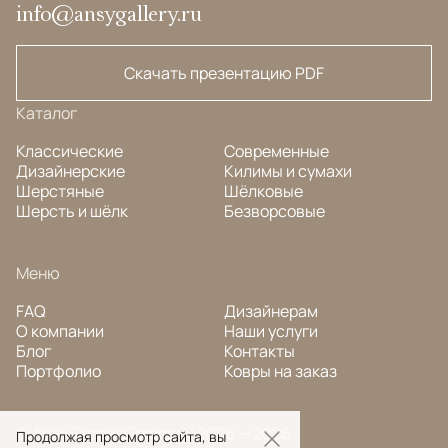
info@ansygallery.ru
Скачать презентацию PDF
Каталог
Классические
Современные
Дизайнерские
Килимы и сумахи
Шерстяные
Шёлковые
Шерсть и шёлк
Безворсовые
Меню
FAQ
Дизайнерам
О компании
Наши услуги
Блог
Контакты
Портфолио
Ковры на заказ
© Ansy Carpet Company 2005 — 2026
Продолжая просмотр сайта, вы