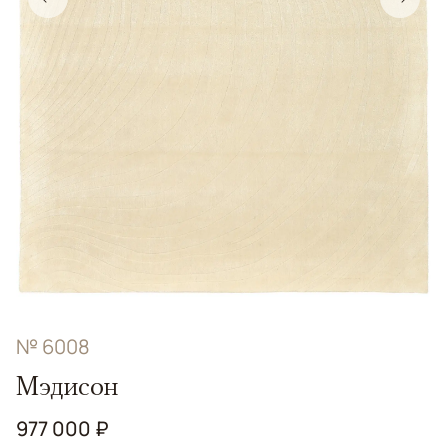
№ 6008
Мэдисон
977 000 ₽