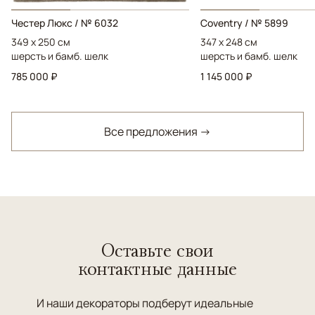
Честер Люкс / № 6032
Coventry / № 5899
349 x 250 см
347 x 248 см
шерсть и бамб. шелк
шерсть и бамб. шелк
785 000 ₽
1 145 000 ₽
Все предложения →
Оставьте свои
контактные данные
И наши декораторы подберут идеальные