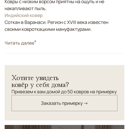
Ковры с низким ворсом приятны на ощупь и не
накапливают пыль.
Индийский ковер
Соткан в Варанаси. Регион с XVIII века известен
своими ковроткацкими мануфактурами.
Стиль
Читать далее
Современные
Цвета
Бежевый, Серый
Узоры
Без узора
Коллекция Chester Luxe — это тканые ковры высокой
Хотите увидеть
плотности, созданные для интерьеров, где важны
ковёр у себя дома?
статус, тактильность и глубина материала.
Лаконичный дизайн и благородная текстура делают
Привезем к вам домой до 50 ковров на примерку
ковры универсальной основой пространства,
Заказать примерку →
подчёркивающей архитектуру и свет.