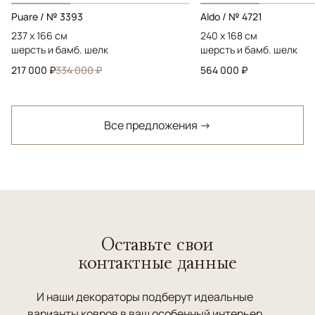
Puare / № 3393
Aldo / № 4721
237 x 166 см
240 x 168 см
шерсть и бамб. шелк
шерсть и бамб. шелк
217 000 ₽
334 000 ₽
564 000 ₽
Все предложения →
Оставьте свои
контактные данные
И наши декораторы подберут идеальные
варианты ковров в ваш особенный интерьер