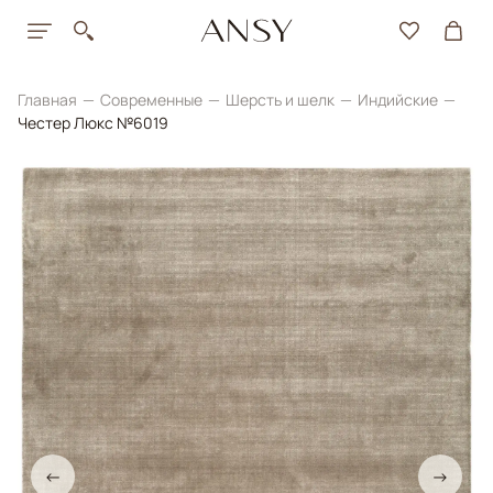
Главная
Современные
Шерсть и шелк
Индийские
Честер Люкс №6019
←
→