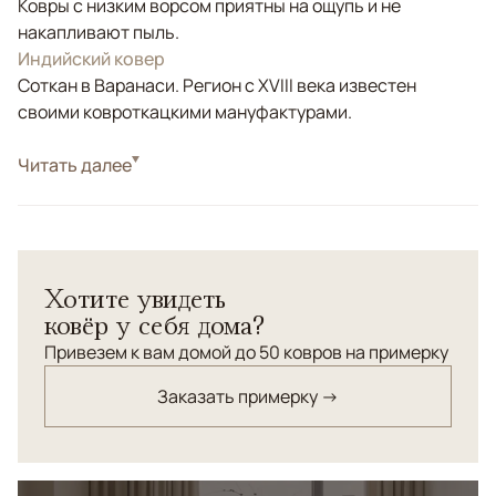
Ковры с низким ворсом приятны на ощупь и не
накапливают пыль.
Индийский ковер
Соткан в Варанаси. Регион с XVIII века известен
своими ковроткацкими мануфактурами.
Стиль
Читать далее
Современные
Цвета
Бежевый, Серый
Узоры
Без узора
Коллекция Chester Luxe — это тканые ковры высокой
Хотите увидеть
плотности, созданные для интерьеров, где важны
ковёр у себя дома?
статус, тактильность и глубина материала.
Лаконичный дизайн и благородная текстура делают
Привезем к вам домой до 50 ковров на примерку
ковры универсальной основой пространства,
Заказать примерку →
подчёркивающей архитектуру и свет.