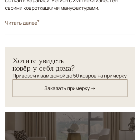
Соткан в Варанаси. Регион с XVIII века известен
своими ковроткацкими мануфактурами.
Стиль
Читать далее
Современные
Цвета
Серый
Узоры
Без узора
Коллекция Chester Luxe — это тканые ковры высокой
Хотите увидеть
плотности, созданные для интерьеров, где важны
ковёр у себя дома?
статус, тактильность и глубина материала.
Лаконичный дизайн и благородная текстура делают
Привезем к вам домой до 50 ковров на примерку
ковры универсальной основой пространства,
Заказать примерку →
подчёркивающей архитектуру и свет.