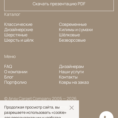
Скачать презентацию PDF
Каталог
Классические
Современные
Дизайнерские
Килимы и сумахи
Шерстяные
Шёлковые
Шерсть и шёлк
Безворсовые
Меню
FAQ
Дизайнерам
О компании
Наши услуги
Блог
Контакты
Портфолио
Ковры на заказ
© Ansy Carpet Company 2005 — 2026
Политика конфиденциальности
Продолжая просмотр сайта, вы
разрешаете использовать «cookie»
Поиск ковра
для персонализации и удобства