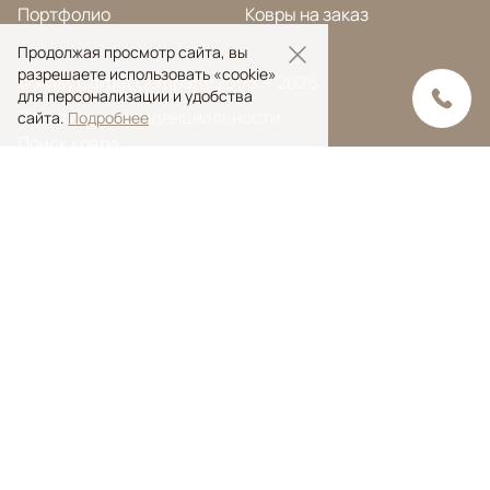
Портфолио
Ковры на заказ
Продолжая просмотр сайта, вы
разрешаете использовать «cookie»
© Ansy Carpet Company 2005 — 2026
для персонализации и удобства
Политика конфиденциальности
сайта.
Подробнее
Поиск ковра
Поиск
Ansy Сarpet Сompany