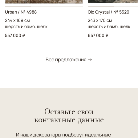
Urban / № 4988
Old Crystal / № 5520
244 x 169 см
243 x 170 см
шерсть и бамб. шелк
шерсть и бамб. шелк
557 000 ₽
657 000 ₽
Все предложения →
Оставьте свои
контактные данные
И наши декораторы подберут идеальные