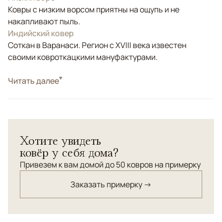
Ковры с низким ворсом приятны на ощупь и не
накапливают пыль.
Индийский ковер
Соткан в Варанаси. Регион с XVIII века известен
своими ковроткацкими мануфактурами.
Стиль
Читать далее
Современные
Цвета
Белый/Сливочный, Бежевый
Узоры
Без узора
Хотите увидеть
ковёр у себя дома?
Привезем к вам домой до 50 ковров на примерку
Заказать примерку →