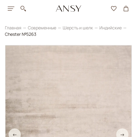
Главная
Современные
Шерсть и шелк
Индийские
Chester №5263
←
→