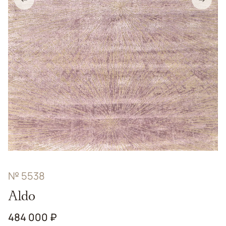
№ 5538
Aldo
484 000 ₽