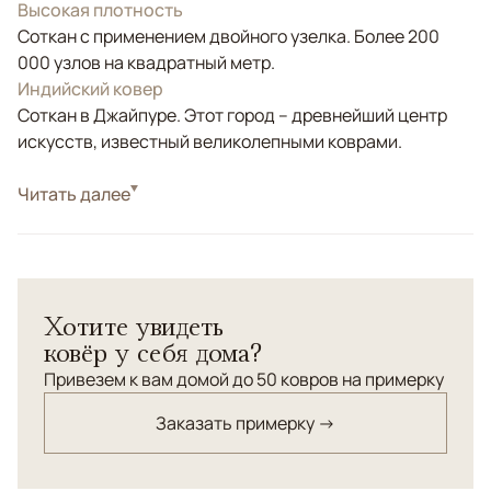
Высокая плотность
Соткан с применением двойного узелка. Более 200
000 узлов на квадратный метр.
Индийский ковер
Соткан в Джайпуре. Этот город – древнейший центр
искусств, известный великолепными коврами.
Стиль
Читать далее
Современные
Цвета
Фиолетовый/Сиреневый
Узоры
Абстрактный, Без узора
Хотите увидеть
ковёр у себя дома?
Привезем к вам домой до 50 ковров на примерку
Заказать примерку →