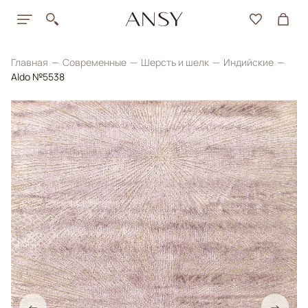
Главная
Современные
Шерсть и шелк
Индийские
Aldo №5538
←
→