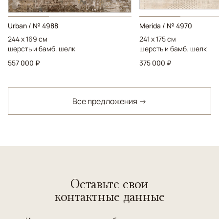
Urban / № 4988
Merida / № 4970
244 x 169 см
241 x 175 см
шерсть и бамб. шелк
шерсть и бамб. шелк
557 000 ₽
375 000 ₽
Все предложения →
Оставьте свои
контактные данные