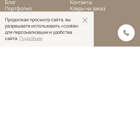
Блог
Контакты
Портфолио
Ковры на заказ
Продолжая просмотр сайта, вы
разрешаете использовать «cookie»
© Ansy Carpet Company 2005 — 2026
для персонализации и удобства
Политика конфиденциальности
сайта.
Подробнее
Поиск ковра
Поиск
Ansy Сarpet Сompany