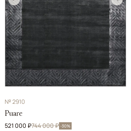
№ 2910
Puare
521 000 ₽
744 000 ₽
-30%