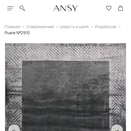
Главная
Современные
Шерсть и шелк
Индийские
Puare №2910
←
→