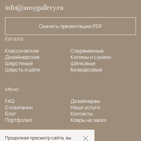
info@ansygallery.ru
Скачать презентацию PDF
Каталог
Классические
Современные
Дизайнерские
Килимы и сумахи
Шерстяные
Шёлковые
Шерсть и шёлк
Безворсовые
Меню
FAQ
Дизайнерам
О компании
Наши услуги
Блог
Контакты
Портфолио
Ковры на заказ
Продолжая просмотр сайта, вы
© Ansy Carpet Company 2005 — 2026