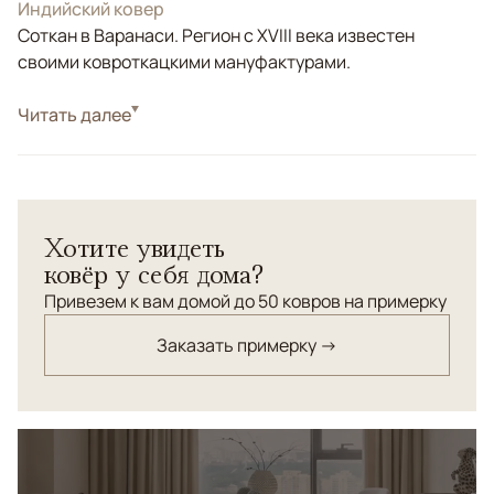
Индийский ковер
Соткан в Варанаси. Регион с XVIII века известен
своими ковроткацкими мануфактурами.
Стиль
Читать далее
Современные
Цвета
Серый
Узоры
Геометрический, Без узора
Серебристый блеск утонченного темно-серого ковра
Хотите увидеть
"Пуаре" великолепен в интерьерах в стиле ар деко.
ковёр у себя дома?
Привезем к вам домой до 50 ковров на примерку
Заказать примерку →