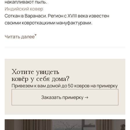
накапливают пыль.
Индийский ковер
Соткан в Варанаси. Регион с XVIII века известен
своими ковроткацкими мануфактурами.
Стиль
Читать далее
Современные
Цвета
Бежевый, Коричневый/Терракотовый
Узоры
Без узора
Коллекция Chester Luxe — это тканые ковры высокой
Хотите увидеть
плотности, созданные для интерьеров, где важны
ковёр у себя дома?
статус, тактильность и глубина материала.
Лаконичный дизайн и благородная текстура делают
Привезем к вам домой до 50 ковров на примерку
ковры универсальной основой пространства,
Заказать примерку →
подчёркивающей архитектуру и свет.