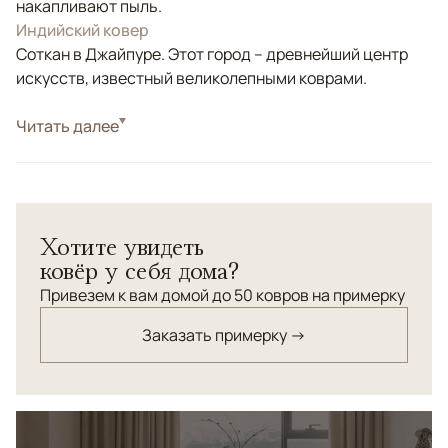
накапливают пыль.
Индийский ковер
Соткан в Джайпуре. Этот город – древнейший центр
искусств, известный великолепными коврами.
Стиль
Читать далее
Современные
Цвета
Бежевый, Коричневый/Терракотовый
Узоры
Без узора
Коллекция Chester Luxe — это тканые ковры высокой
Хотите увидеть
плотности, созданные для интерьеров, где важны
ковёр у себя дома?
статус, тактильность и глубина материала.
Лаконичный дизайн и благородная текстура делают
Привезем к вам домой до 50 ковров на примерку
ковры универсальной основой пространства,
Заказать примерку →
подчёркивающей архитектуру и свет.