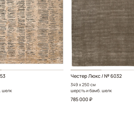
053
Честер Люкс / № 6032
349 x 250 см
. шелк
шерсть и бамб. шелк
785 000 ₽