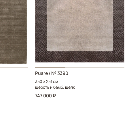
Puare / № 3390
350 x 251 см
шерсть и бамб. шелк
747 000 ₽