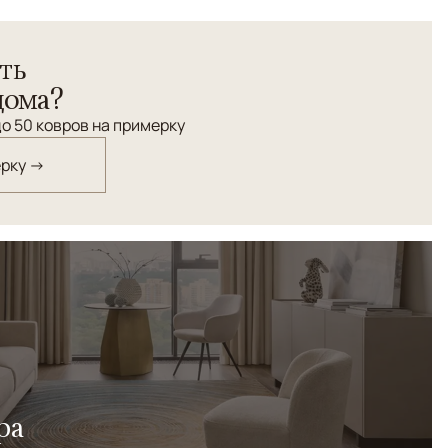
Ribbon лежит ритм, упорядоченность и прелестное
ть
 чередуется с движением, что есть гармония жизни.
утые по всему полю, делают этот спокойный по
дома?
еликатно динамичным.
о 50 ковров на примерку
ерку →
ра