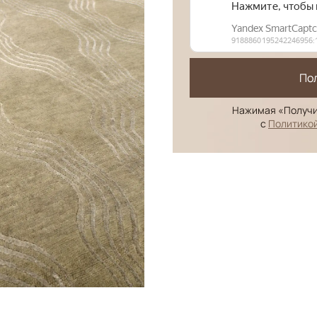
По
Нажимая «Получи
с
Политико