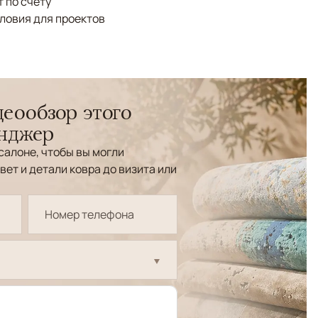
 по счёту
ловия для проектов
еообзор этого
енджер
салоне, чтобы вы могли
вет и детали ковра до визита или