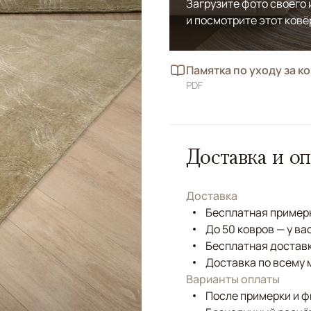
Загрузите фото своего
и посмотрите этот ковё
Памятка по уходу за к
PDF
Доставка и оп
Доставка
Бесплатная примерк
До 50 ковров — у ва
Бесплатная доставк
Доставка по всему 
Варианты оплаты
После примерки и 