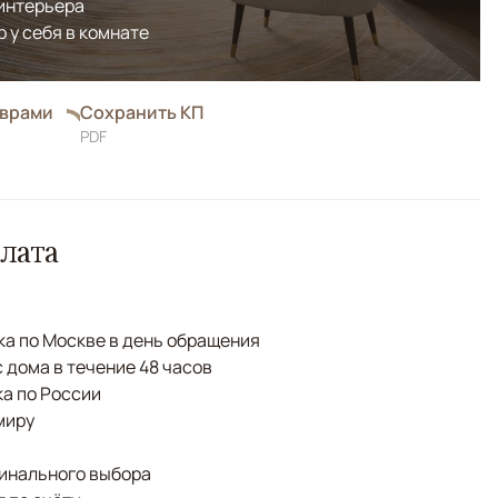
 интерьера
р у себя в комнате
оврами
Сохранить КП
PDF
лата
а по Москве в день обращения
с дома в течение 48 часов
а по России
миру
финального выбора