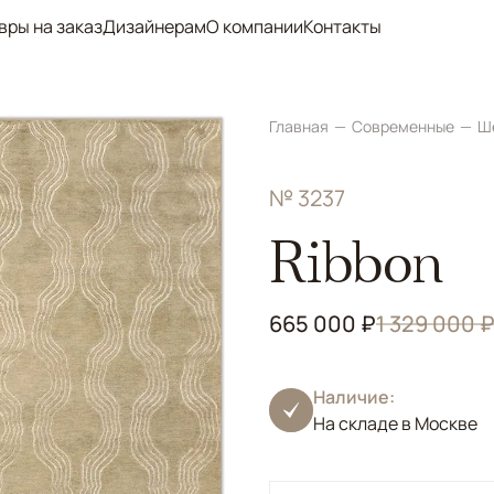
вры на заказ
Дизайнерам
О компании
Контакты
Главная
Современные
Ш
№ 3237
Ribbon
665 000 ₽
1 329 000 
Наличие:
На складе в Москве