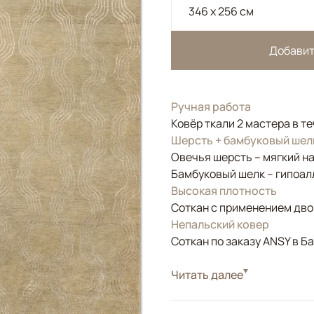
346 x 256 см
Добавит
Ручная работа
Ковёр ткали 2 мастера в т
Шерсть + бамбуковый шел
Овечья шерсть – мягкий н
Бамбуковый шелк – гипоал
Высокая плотность
Соткан с применением двой
Непальский ковер
Соткан по заказу ANSY в Б
Стиль
Читать далее
Современные
Цвета
Бежевый, Серый, Ол
Узоры
Геометрический