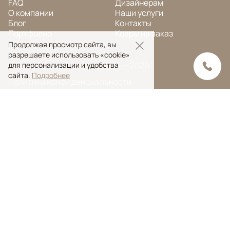
FAQ
Дизайнерам
О компании
Наши услуги
Блог
Контакты
Портфолио
Ковры на заказ
Продолжая просмотр сайта, вы
разрешаете использовать «cookie»
© Ansy Carpet Company 2005 — 2026
для персонализации и удобства
сайта.
Подробнее
Политика конфиденциальности
Поиск ковра
Поиск