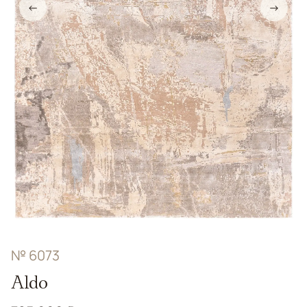
←
→
№ 6073
Aldo