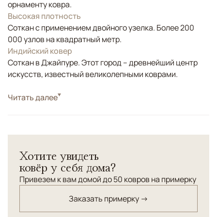
орнаменту ковра.
Высокая плотность
Соткан с применением двойного узелка. Более 200
000 узлов на квадратный метр.
Индийский ковер
Соткан в Джайпуре. Этот город – древнейший центр
искусств, известный великолепными коврами.
Стиль
Читать далее
Современные
Бежевый, Серый, Коричневый/Терракотовый,
Цвета
Мультиколор
Узоры
Абстрактный
Хотите увидеть
ковёр у себя дома?
Привезем к вам домой до 50 ковров на примерку
Заказать примерку →