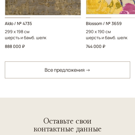
Aldo / № 4735
Blossom / № 3659
299 x 198 см
290 x 190 см
шерсть и бамб. шелк
шерсть и бамб. шелк
888 000 ₽
744 000 ₽
Все предложения →
Оставьте свои
контактные данные