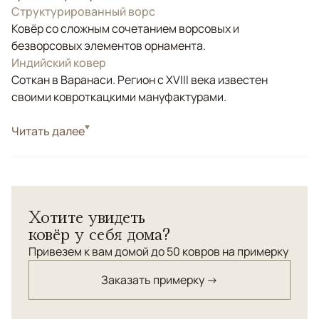
Структурированный ворс
Ковёр со сложным сочетанием ворсовых и
безворсовых элементов орнамента.
Индийский ковер
Соткан в Варанаси. Регион с XVIII века известен
своими ковроткацкими мануфактурами.
Стиль
Читать далее
Современные
Цвета
Бежевый, Золотой, Коричневый/Терракотовый
Узоры
Абстрактный
Хотите увидеть
ковёр у себя дома?
Привезем к вам домой до 50 ковров на примерку
Заказать примерку →