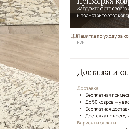
примерка ков
Загрузите фото своего
и посмотрите этот ковё
Памятка по уходу за к
PDF
Доставка и оп
Доставка
Бесплатная примерк
До 50 ковров — у ва
Бесплатная доставк
Доставка по всему 
Варианты оплаты