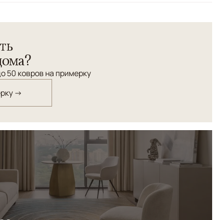
ть
дома?
о 50 ковров на примерку
ерку →