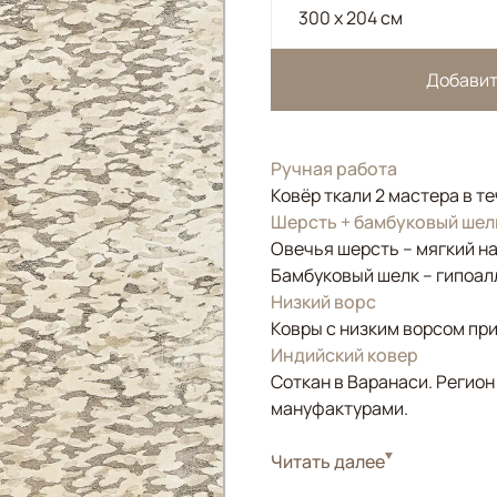
300 x 204 см
Добавит
Ручная работа
Ковёр ткали 2 мастера в т
Шерсть + бамбуковый шел
Овечья шерсть – мягкий н
Бамбуковый шелк – гипоал
Низкий ворс
Ковры с низким ворсом при
Индийский ковер
Соткан в Варанаси. Регион
мануфактурами.
Стиль
Читать далее
Современные
Цвета
Белый/Сливочный, 