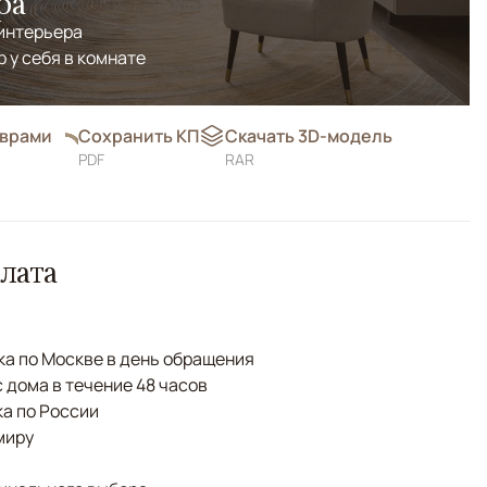
ра
 интерьера
р у себя в комнате
оврами
Сохранить КП
Скачать 3D-модель
PDF
RAR
лата
а по Москве в день обращения
с дома в течение 48 часов
а по России
миру