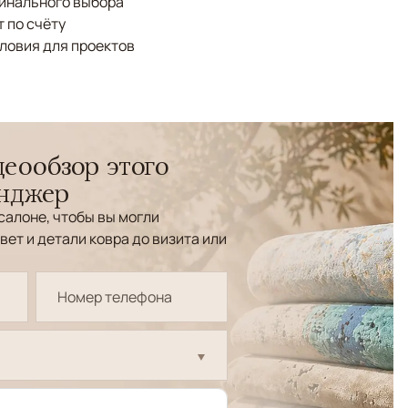
финального выбора
 по счёту
ловия для проектов
еообзор этого
енджер
салоне, чтобы вы могли
вет и детали ковра до визита или