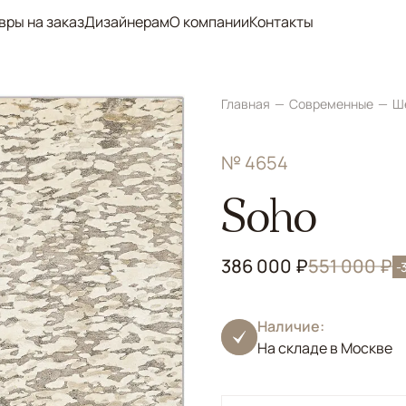
вры на заказ
Дизайнерам
О компании
Контакты
Главная
Современные
Ш
№ 4654
Soho
386 000 ₽
551 000 ₽
-
Наличие:
На складе в Москве