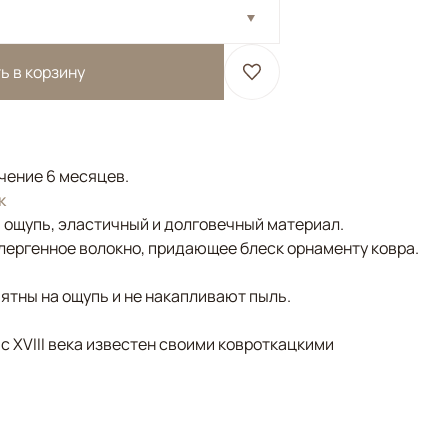
ь в корзину
ечение 6 месяцев.
к
а ощупь, эластичный и долговечный материал.
лергенное волокно, придающее блеск орнаменту ковра.
ятны на ощупь и не накапливают пыль.
 с XVIII века известен своими ковроткацкими
Бежевый, Серый