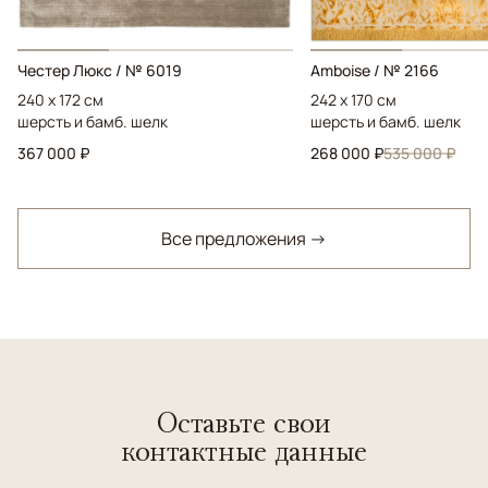
Честер Люкс / № 6019
Amboise / № 2166
240 x 172 см
242 x 170 см
шерсть и бамб. шелк
шерсть и бамб. шелк
367 000 ₽
268 000 ₽
535 000 ₽
Все предложения →
Оставьте свои
контактные данные