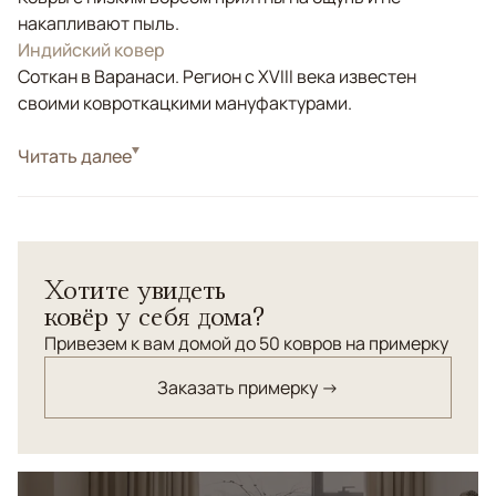
накапливают пыль.
Индийский ковер
Соткан в Варанаси. Регион с XVIII века известен
своими ковроткацкими мануфактурами.
Стиль
Читать далее
Современные
Цвета
Белый/Сливочный, Бежевый
Узоры
Абстрактный
Хотите увидеть
ковёр у себя дома?
Привезем к вам домой до 50 ковров на примерку
Заказать примерку →