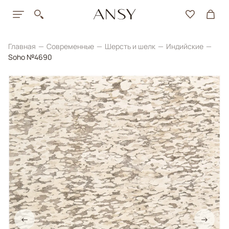
Главная
Современные
Шерсть и шелк
Индийские
Soho №4690
←
→