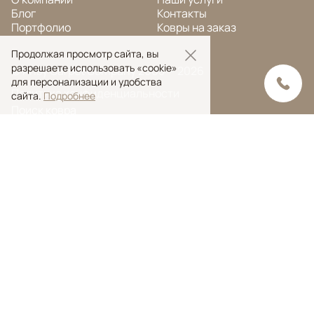
Блог
Контакты
Портфолио
Ковры на заказ
Продолжая просмотр сайта, вы
разрешаете использовать «cookie»
© Ansy Carpet Company 2005 — 2026
для персонализации и удобства
Политика конфиденциальности
сайта.
Подробнее
Поиск ковра
Поиск
Ansy Сarpet Сompany