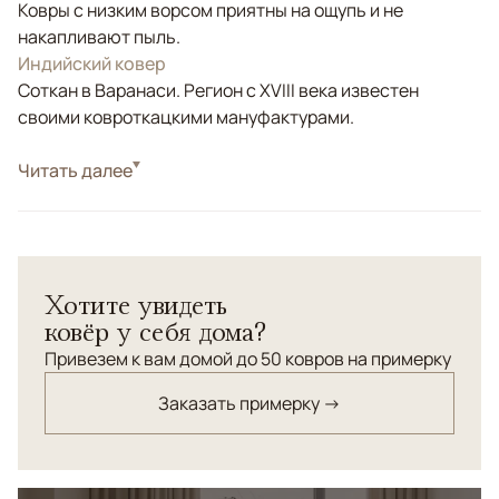
Ковры с низким ворсом приятны на ощупь и не
накапливают пыль.
Индийский ковер
Соткан в Варанаси. Регион с XVIII века известен
своими ковроткацкими мануфактурами.
Стиль
Читать далее
Современные
Цвета
Белый/Сливочный, Серый
Узоры
Абстрактный
Хотите увидеть
ковёр у себя дома?
Привезем к вам домой до 50 ковров на примерку
Заказать примерку →