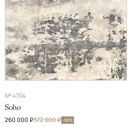
№ 4704
Soho
260 000 ₽
372 000 ₽
-30%