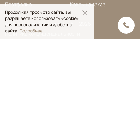
Портфолио
Ковры на заказ
Продолжая просмотр сайта, вы
разрешаете использовать «cookie»
© Ansy Carpet Company 2005 — 2026
для персонализации и удобства
сайта.
Подробнее
Политика конфиденциальности
Поиск ковра
Поиск
Ansy Сarpet Сompany