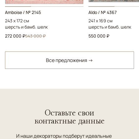
Amboise / № 2145
Aldo / № 4367
243 x 172 см
241 x 169 см
шерсть и бамб. шелк
шерсть и бамб. шелк
272 000 ₽
543 000 ₽
550 000 ₽
Все предложения →
Оставьте свои
контактные данные
И наши декораторы подберут идеальные