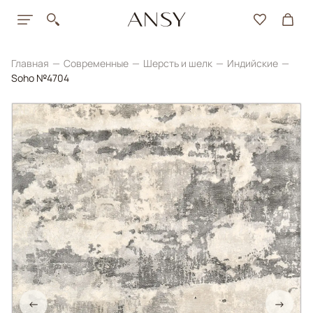
Главная
Современные
Шерсть и шелк
Индийские
Soho №4704
←
→