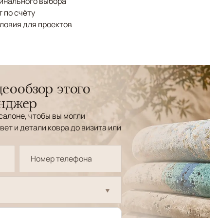
финального выбора
 по счёту
ловия для проектов
еообзор этого
енджер
салоне, чтобы вы могли
вет и детали ковра до визита или