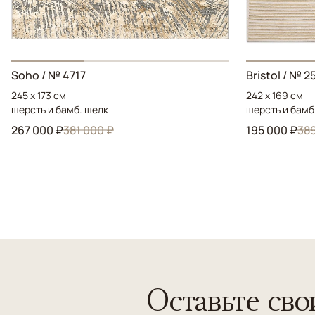
Soho / № 4717
Bristol / № 2
245 x 173 см
242 x 169 см
шерсть и бамб. шелк
шерсть и бамб
267 000 ₽
381 000 ₽
195 000 ₽
389
Оставьте сво