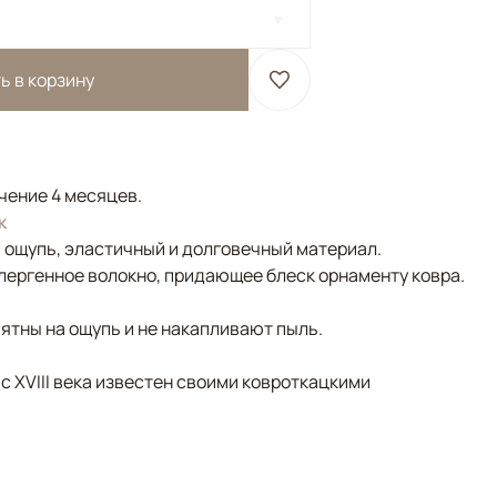
ь в корзину
ечение 4 месяцев.
к
а ощупь, эластичный и долговечный материал.
лергенное волокно, придающее блеск орнаменту ковра.
ятны на ощупь и не накапливают пыль.
 с XVIII века известен своими ковроткацкими
Серый