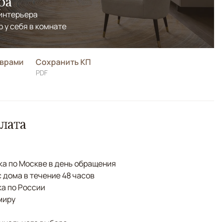
ра
 интерьера
р у себя в комнате
оврами
Сохранить КП
PDF
лата
а по Москве в день обращения
с дома в течение 48 часов
а по России
миру