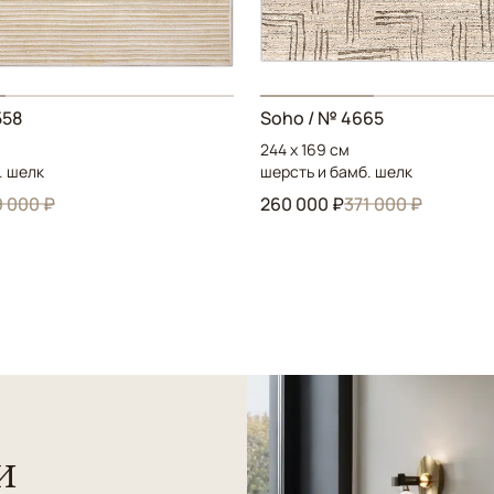
558
Soho / № 4665
244 x 169 см
. шелк
шерсть и бамб. шелк
 000 ₽
260 000 ₽
371 000 ₽
и