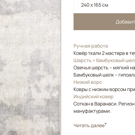
240 x 165 см
Добавит
Ручная работа
Ковёр ткали 2 мастера в т
Шерсть + бамбуковый шел
Овечья шерсть – мягкий н
Бамбуковый шелк – гипоал
Низкий ворс
Ковры с низким ворсом при
Индийский ковер
Соткан в Варанаси. Регион
мануфактурами.
Стиль
Читать далее
Современные
Цвета
Белый/Сливочный, 