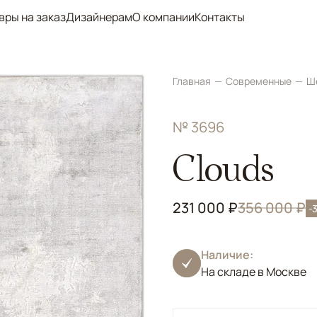
вры на заказ
Дизайнерам
О компании
Контакты
Главная
Современные
Ш
№ 3696
Clouds
231 000 ₽
356 000 ₽
-
Наличие:
На складе в Москве