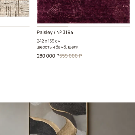
Paisley / № 3194
242 x 155 см
шерсть и бамб. шелк
280 000 ₽
559 000 ₽