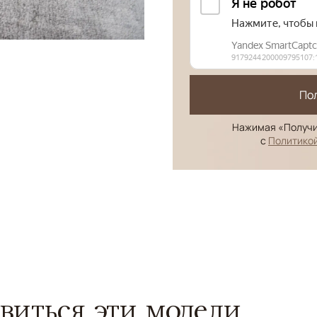
По
Нажимая «Получи
с
Политико
виться эти модели