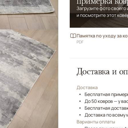
примерка ков
Загрузите фото своего
и посмотрите этот ковё
Памятка по уходу за к
PDF
Доставка и оп
Доставка
Бесплатная примерк
До 50 ковров — у ва
Бесплатная доставк
Доставка по всему 
Варианты оплаты