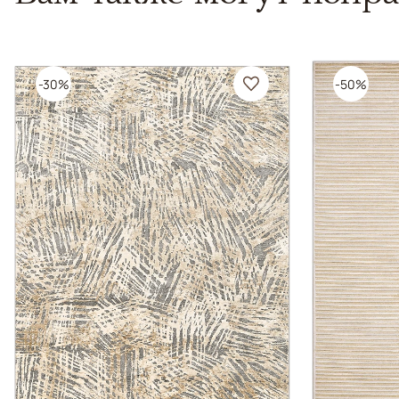
-30%
-50%