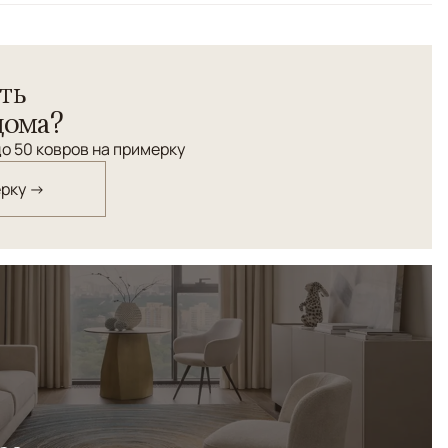
ть
дома?
о 50 ковров на примерку
ерку →