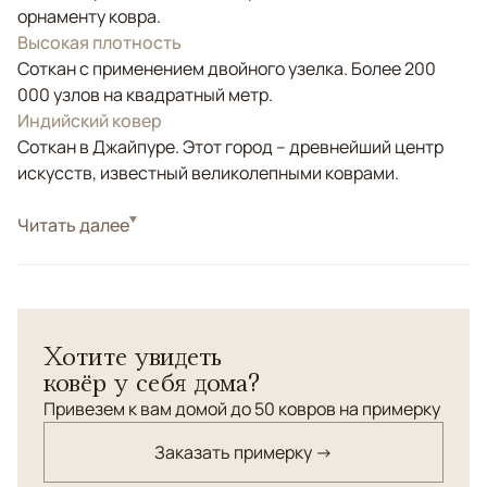
орнаменту ковра.
Высокая плотность
Соткан с применением двойного узелка. Более 200
000 узлов на квадратный метр.
Индийский ковер
Соткан в Джайпуре. Этот город – древнейший центр
искусств, известный великолепными коврами.
Стиль
Читать далее
Современные
Цвета
Бежевый, Серый
Узоры
Абстрактный
Элегантный ковер Aldo, выполненный в технике
Хотите увидеть
ручного ткачества из натуральной шерсти и
ковёр у себя дома?
бамбукового шелка. Этот роскошный предмет
интерьера воплощает в себе современные тенденции
Привезем к вам домой до 50 ковров на примерку
дизайна с нотками винтажного очарования.
Заказать примерку →