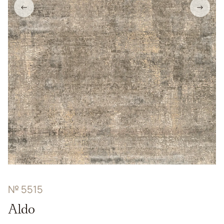
←
→
№ 5515
Aldo