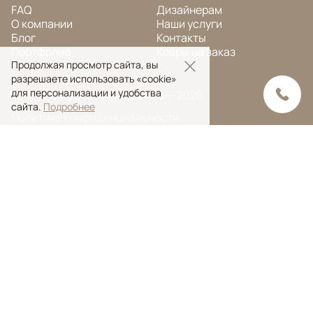
FAQ
Дизайнерам
О компании
Наши услуги
Блог
Контакты
Портфолио
Ковры на заказ
Продолжая просмотр сайта, вы
разрешаете использовать «cookie»
для персонализации и удобства
© Ansy Carpet Company 2005 — 2026
сайта.
Подробнее
Политика конфиденциальности
Поиск ковра
Поиск