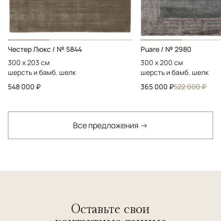
Честер Люкс / № 5844
Puare / № 2980
300 x 203 см
300 x 200 см
шерсть и бамб. шелк
шерсть и бамб. шелк
548 000 ₽
365 000 ₽
522 000 ₽
Все предложения →
Оставьте свои