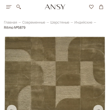
Главная
Современные
Шерстяные
Индийские
Ritmo №5879
←
→