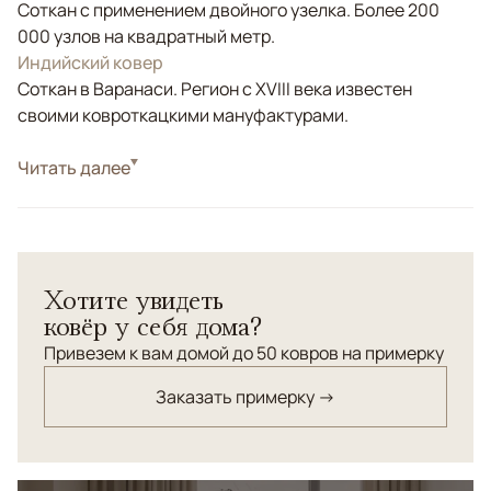
Соткан с применением двойного узелка. Более 200
000 узлов на квадратный метр.
Индийский ковер
Соткан в Варанаси. Регион с XVIII века известен
своими ковроткацкими мануфактурами.
Стиль
Читать далее
Современные
Цвета
Серый, Зеленый, Оливковый
Узоры
Геометрический
Однотонный ковер ручной работы Ritmo со сложной
Хотите увидеть
текстурой ворса и выстрижкой с эффектом 3D придаст
ковёр у себя дома?
"глубины" интерьеру в современном стиле. Ковер
соткан из натуральной премиальной новозеландской
Привезем к вам домой до 50 ковров на примерку
шерсти.
Заказать примерку →