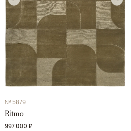
№ 5879
Ritmo
997 000 ₽