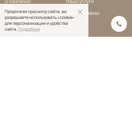
О компании
Наши услуги
Блог
Контакты
Продолжая просмотр сайта, вы
Портфолио
Ковры на заказ
разрешаете использовать «cookie»
для персонализации и удобства
сайта.
Подробнее
© Ansy Carpet Company 2005 — 2026
Политика конфиденциальности
Поиск ковра
Поиск