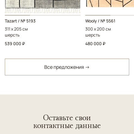
Tazart / № 5193
Wooly / № 5561
311 x 205 см
300 x 200 см
шерсть
шерсть
539 000 ₽
480 000 ₽
Все предложения →
Оставьте свои
контактные данные