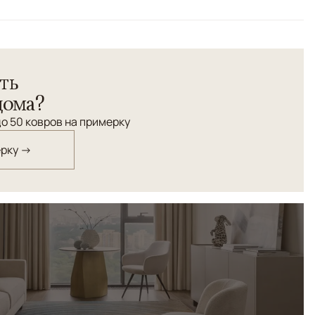
отовый
ть
дома?
о 50 ковров на примерку
ерку →