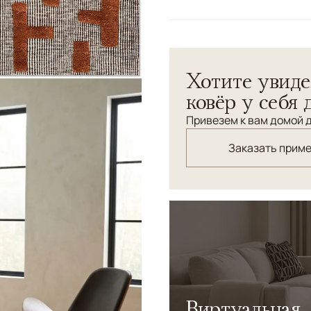
Цвета
Коричневый/Террак
Узоры
Геометрический
Хотите увиде
ковёр у себя 
Привезем к вам домой д
Заказать прим
Виртуальная