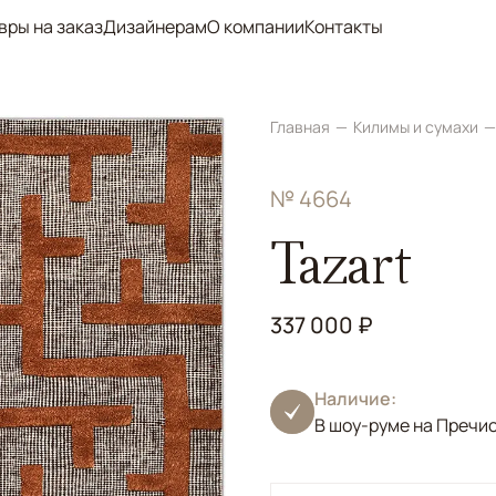
вры на заказ
Дизайнерам
О компании
Контакты
Главная
Килимы и сумахи
№ 4664
Tazart
337 000 ₽
Наличие:
В шоу-руме на Пречи