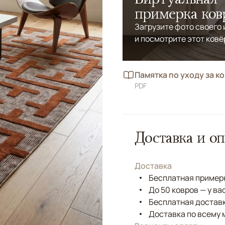
примерка ков
Загрузите фото своего
и посмотрите этот ковё
Памятка по уходу за к
PDF
Доставка и оп
Доставка
Бесплатная примерк
До 50 ковров — у ва
Бесплатная доставк
Доставка по всему 