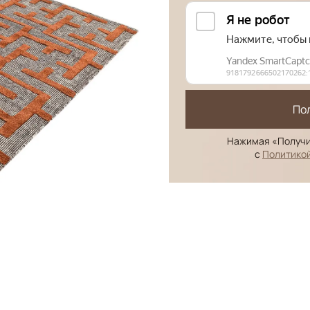
По
Нажимая «Получи
с
Политико