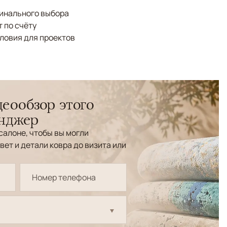
финального выбора
 по счёту
ловия для проектов
еообзор этого
енджер
салоне, чтобы вы могли
вет и детали ковра до визита или