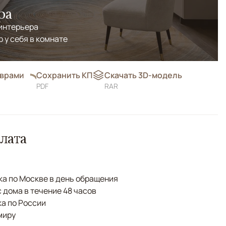
ра
 интерьера
р у себя в комнате
оврами
Сохранить КП
Скачать 3D-модель
PDF
RAR
лата
а по Москве в день обращения
с дома в течение 48 часов
а по России
миру