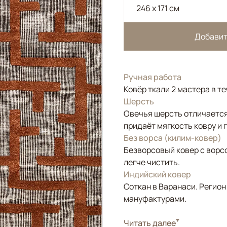
246 x 171 см
Добавит
Ручная работа
Ковёр ткали 2 мастера в т
Шерсть
Овечья шерсть отличается
придаёт мягкость ковру и 
Без ворса (килим-ковер)
Безворсовый ковер с ворс
легче чистить.
Индийский ковер
Соткан в Варанаси. Регион
мануфактурами.
Стиль
Читать далее
Килимы и сумахи