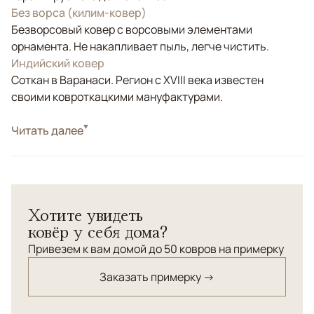
Без ворса (килим-ковер)
Безворсовый ковер с ворсовыми элементами
орнамента. Не накапливает пыль, легче чистить.
Индийский ковер
Соткан в Варанаси. Регион с XVIII века известен
своими ковроткацкими мануфактурами.
Стиль
Читать далее
Килимы и сумахи
Цвета
Серый, Коричневый/Терракотовый
Узоры
Геометрический
Tazart — современный ковер ручной работы с
Хотите увидеть
выразительной графичной геометрией и сложной
ковёр у себя дома?
тактильной фактурой. Модель выполнена в
комбинированной технике: безворсовая основа
Привезем к вам домой до 50 ковров на примерку
сочетается с объемными ворсовыми элементами
Заказать примерку →
орнамента из натуральной шерсти.