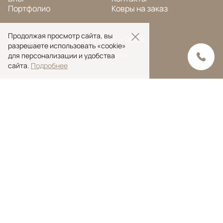
Портфолио
Ковры на заказ
Продолжая просмотр сайта, вы
© Ansy Carpet Company 2005 — 2026
разрешаете использовать «cookie»
Политика конфиденциальности
для персонализации и удобства
сайта.
Подробнее
Поиск ковра
Поиск
Ansy Сarpet Сompany