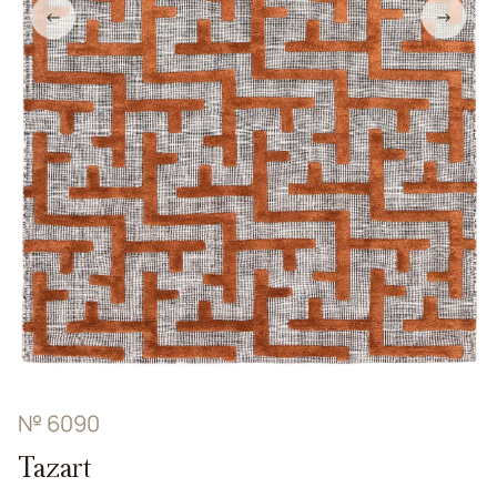
←
→
№ 6090
Tazart