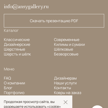
info@ansygallery.ru
Скачать презентацию PDF
Каталог
Классические
Современные
Дизайнерские
Килимы и сумахи
Шерстяные
Шёлковые
Шерсть и шёлк
Безворсовые
Меню
FAQ
Дизайнерам
О компании
Наши услуги
Блог
Контакты
Портфолио
Ковры на заказ
Продолжая просмотр сайта, вы
разрешаете использовать «cookie»
© Ansy Carpet Company 2005 — 2026