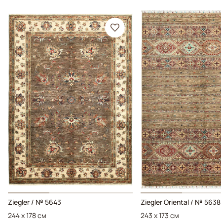
Ziegler / № 5643
Ziegler Oriental / № 5638
244 x 178 см
243 x 173 см