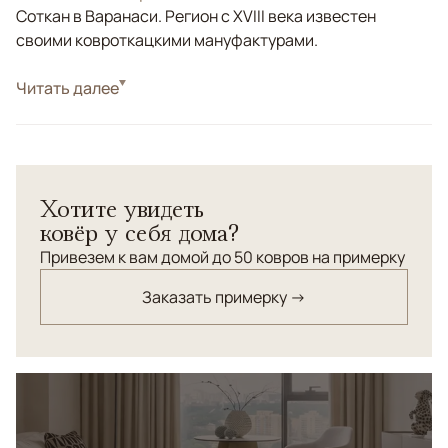
Соткан в Варанаси. Регион с XVIII века известен
своими ковроткацкими мануфактурами.
Стиль
Читать далее
Килимы и сумахи
Цвета
Белый/Сливочный, Бежевый, Серый
Узоры
Геометрический
Хотите увидеть
ковёр у себя дома?
Привезем к вам домой до 50 ковров на примерку
Заказать примерку →